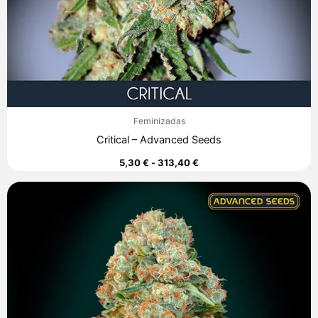
Feminizadas
Critical – Advanced Seeds
5,30
€
-
313,40
€
Rango
de
precios:
desde
8,00 €
hasta
308,90 €