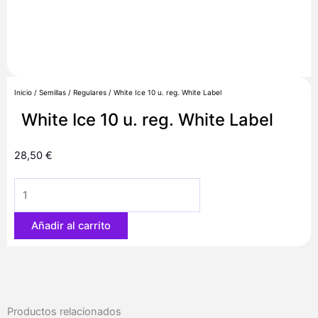
Inicio
/
Semillas
/
Regulares
/ White Ice 10 u. reg. White Label
White Ice 10 u. reg. White Label
28,50
€
White
Ice
10
Añadir al carrito
u.
reg.
White
Label
cantidad
Productos relacionados