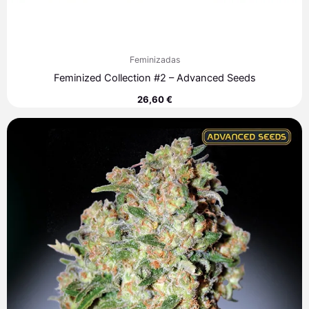
Feminizadas
Feminized Collection #2 – Advanced Seeds
26,60
€
Rango
de
precios:
desde
5,30 €
hasta
313,40 €