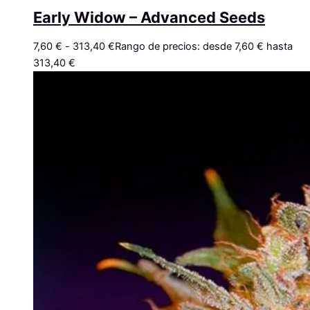
Early Widow – Advanced Seeds
7,60
€
-
313,40
€
Rango de precios: desde 7,60 € hasta
313,40 €