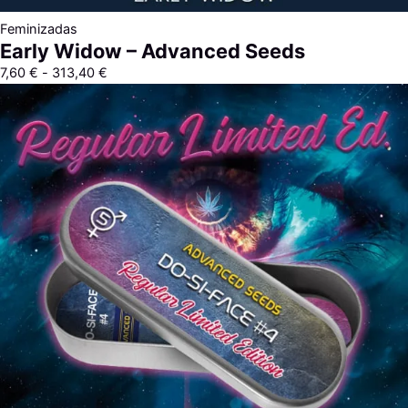
Feminizadas
Early Widow – Advanced Seeds
7,60
€
-
313,40
€