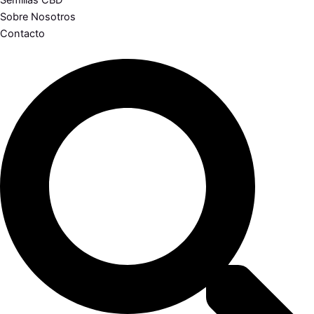
Semillas CBD
Sobre Nosotros
Contacto
Search