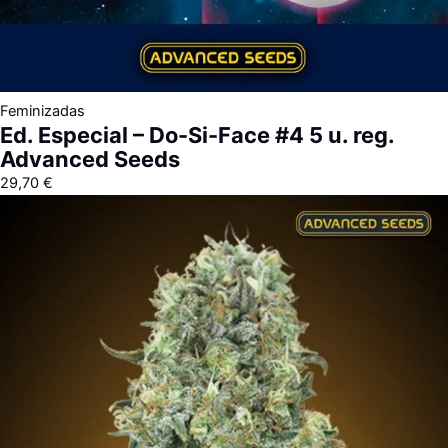
Feminizadas
Ed. Especial – Do-Si-Face #4 5 u. reg.
Advanced Seeds
29,70
€
Rango
de
precios:
desde
9,00 €
hasta
313,40 €