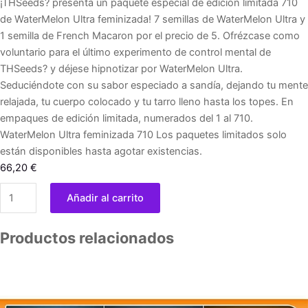
¡THSeeds? presenta un paquete especial de edición limitada 710
de WaterMelon Ultra feminizada! 7 semillas de WaterMelon Ultra y
1 semilla de French Macaron por el precio de 5. Ofrézcase como
voluntario para el último experimento de control mental de
THSeeds? y déjese hipnotizar por WaterMelon Ultra.
Seduciéndote con su sabor especiado a sandía, dejando tu mente
relajada, tu cuerpo colocado y tu tarro lleno hasta los topes. En
empaques de edición limitada, numerados del 1 al 710.
WaterMelon Ultra feminizada 710 Los paquetes limitados solo
están disponibles hasta agotar existencias.
66,20
€
Watermelon
Añadir al carrito
Ultra
5
Productos relacionados
u.
fem.
710
Limited
Pack