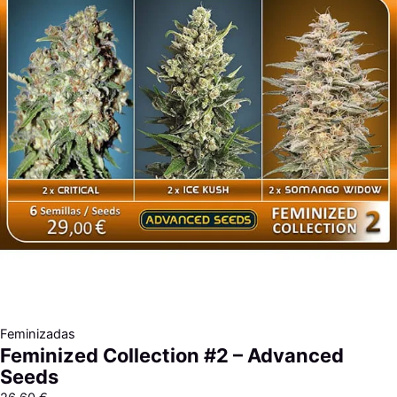
T.H.
Seeds
cantidad
Feminizadas
Feminized Collection #2 – Advanced
Seeds