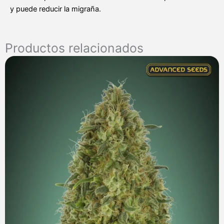
y puede reducir la migraña.
Productos relacionados
Rango
de
precios:
desde
7,00 €
hasta
285,00 €