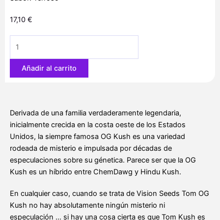
17,10
€
Tom
Cush
OG
Añadir al carrito
3
u.
fem.
Vision
Derivada de una familia verdaderamente legendaria,
Seeds
inicialmente crecida en la costa oeste de los Estados
cantidad
Unidos, la siempre famosa OG Kush es una variedad
rodeada de misterio e impulsada por décadas de
especulaciones sobre su génetica. Parece ser que la OG
Kush es un híbrido entre ChemDawg y Hindu Kush.
En cualquier caso, cuando se trata de Vision Seeds Tom OG
Kush no hay absolutamente ningún misterio ni
especulación … si hay una cosa cierta es que Tom Kush es