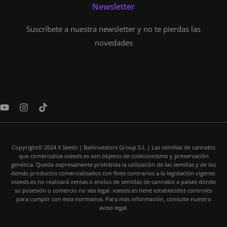
Newsletter
Suscríbete a nuestra newsletter y no te pierdas las
novedades
Y
I
T
o
n
i
u
s
k
t
t
t
u
a
o
Copyright© 2024 X Seeds | Ballinvestors Group S.L | Las semillas de cannabis
b
g
k
que comercializa xseeds.es son objetos de coleccionismo y preservación
e
r
genética. Queda expresamente prohibida la utilización de las semillas y de los
a
demás productos comercializados con fines contrarios a la legislación vigente.
m
xseeds.es no realizará ventas o envíos de semillas de cannabis a países donde
su posesión o comercio no sea legal. xseeds.es tiene establecidos controles
para cumplir con esta normativa. Para más información, consulte nuestro
aviso legal.