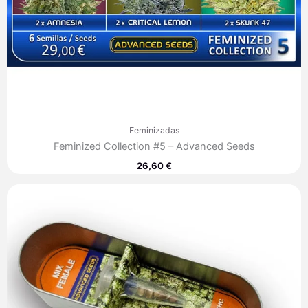
Feminizadas
Feminized Collection #5 – Advanced Seeds
26,60
€
Rango
de
precios:
desde
35,30 €
hasta
249,80 €