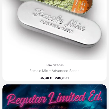
Feminizadas
Female Mix – Advanced Seeds
35,30
€
-
249,80
€