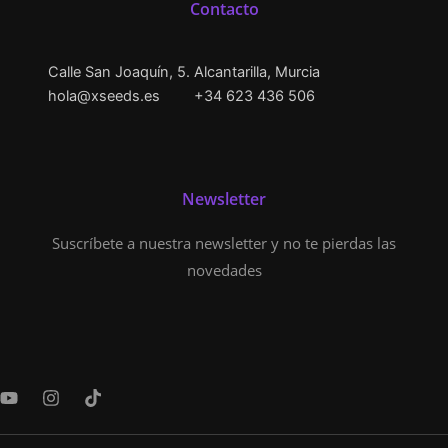
Contacto
Calle San Joaquín, 5. Alcantarilla, Murcia
hola@xseeds.es
+34 623 436 506
Newsletter
Suscríbete a nuestra newsletter y no te pierdas las
novedades
Y
I
T
o
n
i
u
s
k