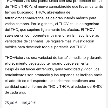
THC-Victory es una planta única con una proporción de 1: 1
de THC y THC-V, el nuevo cannabinoide que llevamos tanto
tiempo buscando. THCV, abreviatura de
tetrahidrocannabivarina, es de gran interés médico para
varios campos. Por lo general, el THCV es un antagonista
del THC, que suprime ligeramente los efectos. El THCV
suele ser un componente muy menor en la mayoría de las
variedades de cannabis. Se requiere más investigación
médica para descubrir todo el potencial del THCV.
THC-Victory es una variedad de tamaño mediano y durante
el crecimiento vegetativo temprano puede ser lenta.
Después del tercer entrenudo, gana velocidad y vigor. Los
rendimientos son promedio y los terpenos se inclinan hacia
el lado cítrico del espectro. Los tricomas contienen una
cantidad casi uniforme de THC y THCV, alrededor del 6-8%
de cada uno.
Rango
75,00
€
-
199,40
€