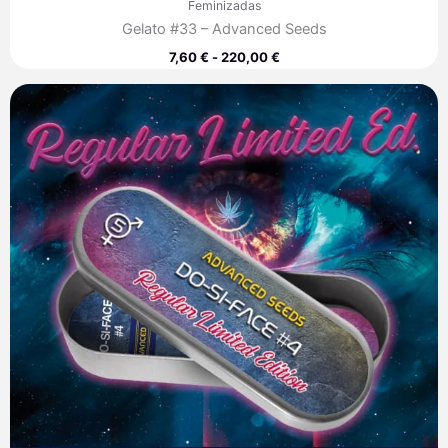
Feminizadas
Gelato #33 – Advanced Seeds
7,60
€
-
220,00
€