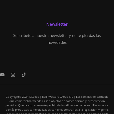
Newsletter
Suscríbete a nuestra newsletter y no te pierdas las
novedades
Y
I
T
o
n
i
u
s
k
t
t
t
u
a
o
b
Copyright© 2024 X Seeds | Ballinvestors Group S.L | Las semillas de cannabis
g
k
que comercializa xseeds.es son objetos de coleccionismo y preservación
e
r
genética. Queda expresamente prohibida la utilización de las semillas y de los
a
demás productos comercializados con fines contrarios a la legislación vigente.
m
xseeds.es no realizará ventas o envíos de semillas de cannabis a países donde