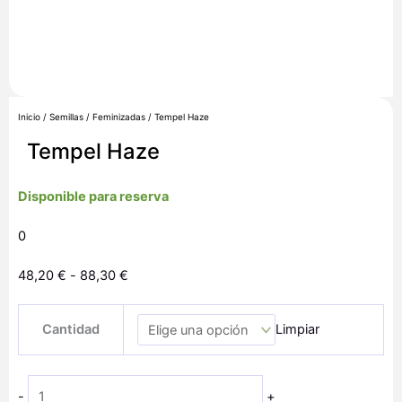
Inicio
/
Semillas
/
Feminizadas
/ Tempel Haze
Tempel Haze
Disponible para reserva
0
Rango
48,20
€
-
88,30
€
de
Tempel
precios:
Cantidad
Limpiar
Haze
desde
cantidad
48,20 €
hasta
-
+