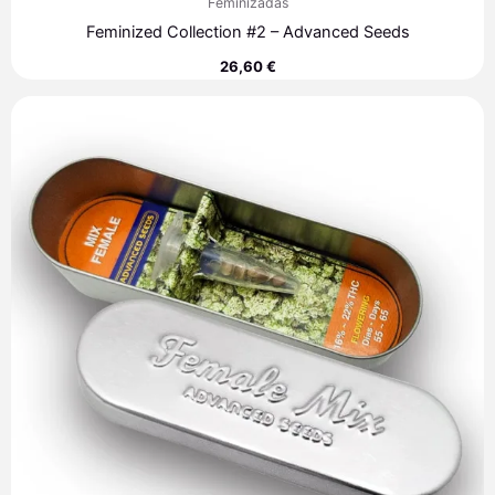
Feminizadas
Feminized Collection #2 – Advanced Seeds
26,60
€
Rango
de
precios:
desde
35,30 €
hasta
249,80 €