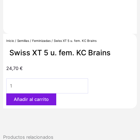
Inicio
/
Semillas
/
Feminizadas
/ Swiss XT 5 u. fem. KC Brains
Swiss XT 5 u. fem. KC Brains
24,70
€
Swiss
XT
5
Añadir al carrito
u.
fem.
KC
Brains
cantidad
Productos relacionados