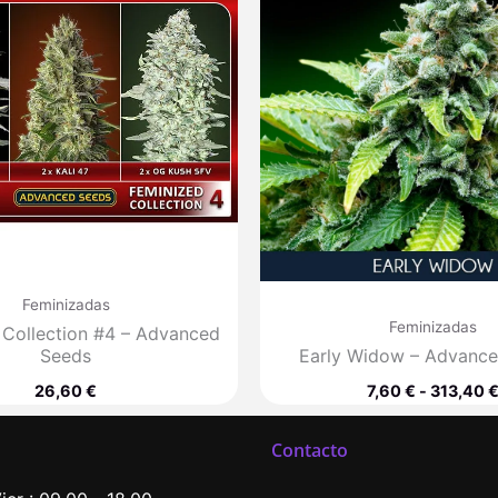
Feminizadas
Feminizadas
 Collection #4 – Advanced
Seeds
Early Widow – Advanc
26,60
€
7,60
€
-
313,40
Contacto