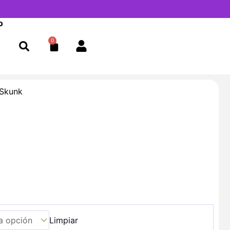
o
0
Cart
 Skunk
Limpiar