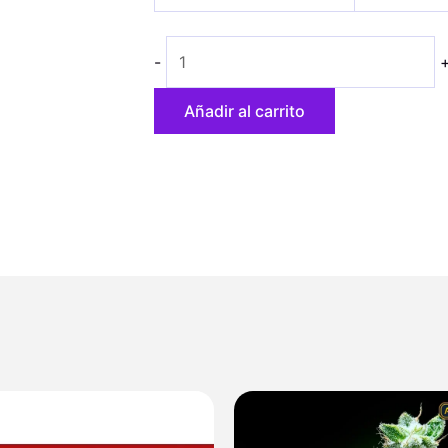
cantidad
26,00 €
hasta
-
46,80 €
Añadir al carrito