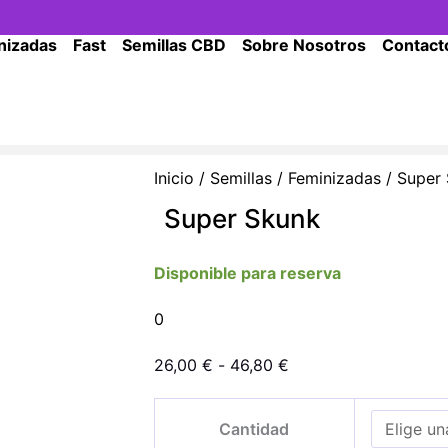
nizadas
Fast
Semillas CBD
Sobre Nosotros
Contact
Inicio
/
Semillas
/
Feminizadas
/ Super
Super Skunk
Disponible para reserva
0
Rango
26,00
€
-
46,80
€
de
Super
precios:
Cantidad
Skunk
desde