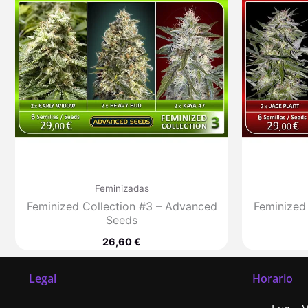
Feminizadas
Feminized Collection #3 – Advanced
Feminized
Seeds
26,60
€
Legal
Horario