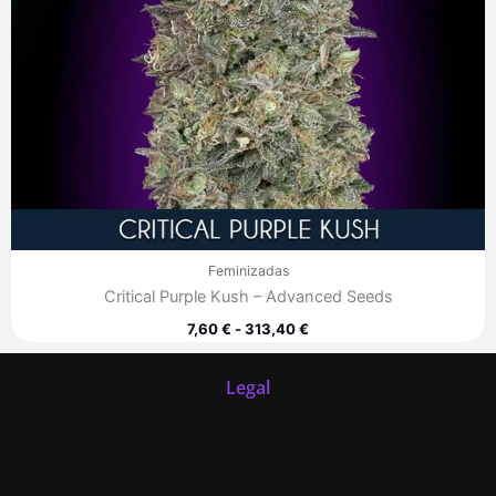
Feminizadas
Critical Purple Kush – Advanced Seeds
7,60
€
-
313,40
€
Legal