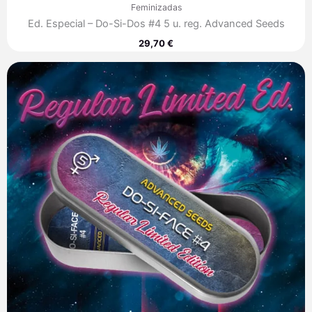
Feminizadas
Ed. Especial – Do-Si-Dos #4 5 u. reg. Advanced Seeds
29,70
€