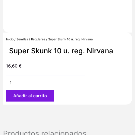
Inicio
/
Semillas
/
Regulares
/ Super Skunk 10 u. reg. Nirvana
Super Skunk 10 u. reg. Nirvana
16,60
€
Super
Skunk
10
Añadir al carrito
u.
reg.
Nirvana
cantidad
Productos relacionados