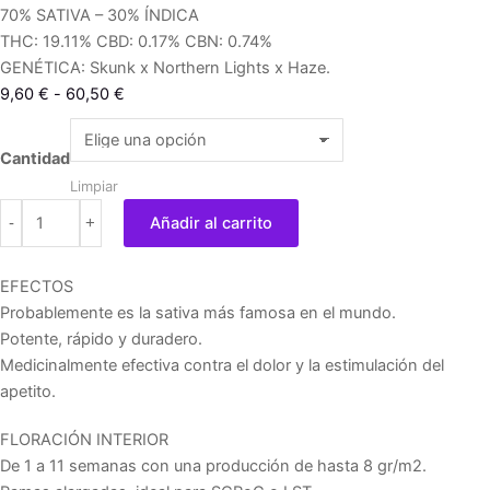
70% SATIVA – 30% ÍNDICA
THC: 19.11% CBD: 0.17% CBN: 0.74%
GENÉTICA: Skunk x Northern Lights x Haze.
Rango
9,60
€
-
60,50
€
de
Super
precios:
Silver
Cantidad
desde
Haze
Limpiar
9,60 €
cantidad
-
+
Añadir al carrito
hasta
60,50 €
EFECTOS
Probablemente es la sativa más famosa en el mundo.
Potente, rápido y duradero.
Medicinalmente efectiva contra el dolor y la estimulación del
apetito.
FLORACIÓN INTERIOR
De 1 a 11 semanas con una producción de hasta 8 gr/m2.