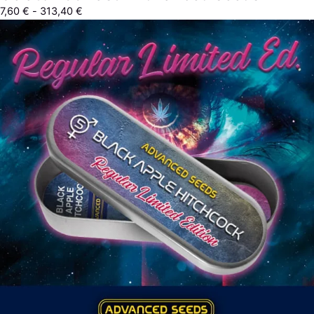
7,60
€
-
313,40
€