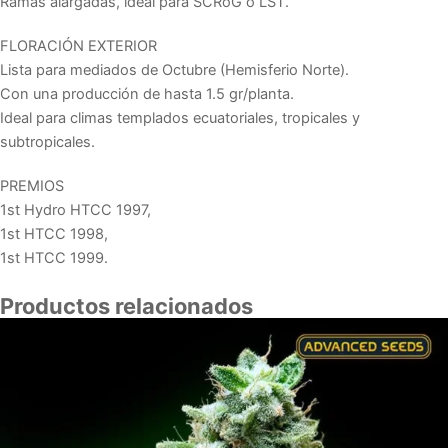
Ramas alargadas, ideal para SCRoG o LST.
FLORACIÓN EXTERIOR
Lista para mediados de Octubre (Hemisferio Norte).
Con una producción de hasta 1.5 gr/planta.
Ideal para climas templados ecuatoriales, tropicales y
subtropicales.
PREMIOS
1st Hydro HTCC 1997,
1st HTCC 1998,
1st HTCC 1999.
Productos relacionados
Rango
de
precios:
desde
7,60 €