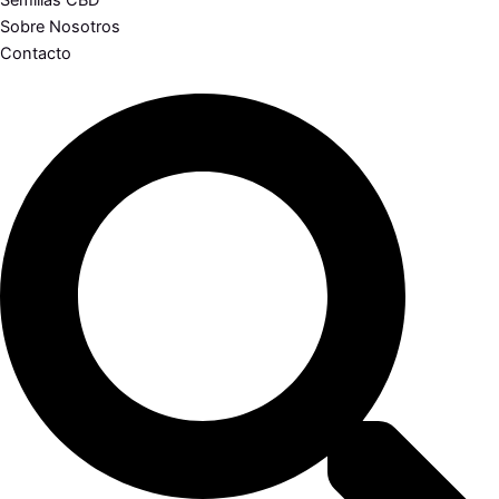
Semillas CBD
Sobre Nosotros
Contacto
Search