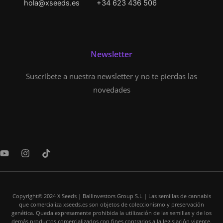
hola@xseeds.es
+34 623 436 506
Newsletter
Suscríbete a nuestra newsletter y no te pierdas las
novedades
Y
I
T
o
n
i
u
s
k
t
t
t
u
a
o
b
Copyright© 2024 X Seeds | Ballinvestors Group S.L | Las semillas de cannabis
g
k
que comercializa xseeds.es son objetos de coleccionismo y preservación
e
r
genética. Queda expresamente prohibida la utilización de las semillas y de los
a
demás productos comercializados con fines contrarios a la legislación vigente.