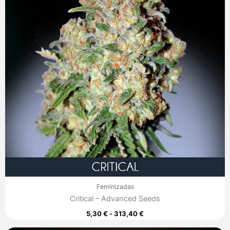
hasta
313,40 €
Feminizadas
Critical – Advanced Seeds
5,30
€
-
313,40
€