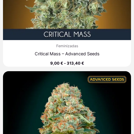
Feminizadas
Critical Mass – Advanced Seeds
9,00
€
-
313,40
€
Rango
de
precios:
desde
8,00 €
hasta
308,90 €