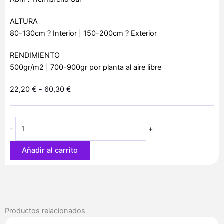
ALTURA
80-130cm ? Interior | 150-200cm ? Exterior
RENDIMIENTO
500gr/m2 | 700-900gr por planta al aire libre
Rango
22,20
€
-
60,30
€
de
Strawberry
precios:
Cheesecake
desde
-
+
cantidad
22,20 €
hasta
Añadir al carrito
60,30 €
Productos relacionados