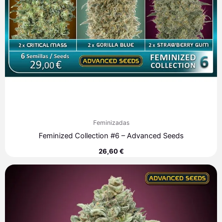
Feminizadas
Feminized Collection #6 – Advanced Seeds
26,60
€
Rango
de
precios:
desde
7,60 €
hasta
313,40 €