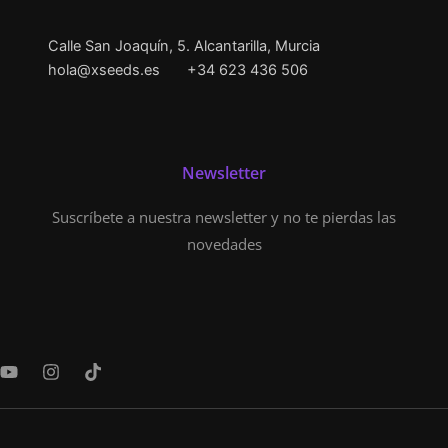
Calle San Joaquín, 5. Alcantarilla, Murcia
hola@xseeds.es
+34 623 436 506
Newsletter
Suscríbete a nuestra newsletter y no te pierdas las
novedades
Y
I
T
o
n
i
u
s
k
t
t
t
u
a
o