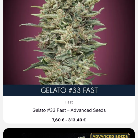
Fast
Gelato #33 Fast – Advanced Seeds
7,60
€
-
313,40
€
Rango
de