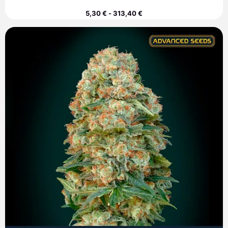
5,30
€
-
313,40
€
Rango
de
precios:
desde
8,00 €
hasta
308,90 €