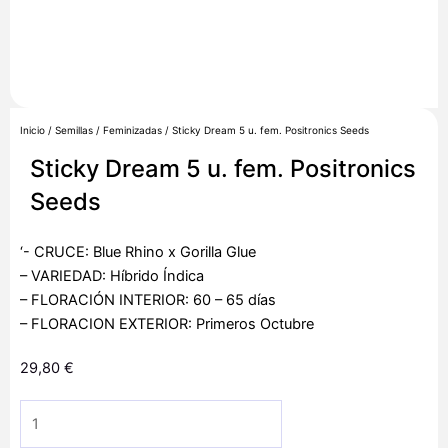
Inicio
/
Semillas
/
Feminizadas
/ Sticky Dream 5 u. fem. Positronics Seeds
Sticky Dream 5 u. fem. Positronics
Seeds
‘- CRUCE: Blue Rhino x Gorilla Glue
– VARIEDAD: Híbrido Índica
– FLORACIÓN INTERIOR: 60 – 65 días
– FLORACION EXTERIOR: Primeros Octubre
29,80
€
Sticky
Dream