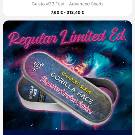
Gelato #33 Fast – Advanced Seeds
7,60
€
-
313,40
€