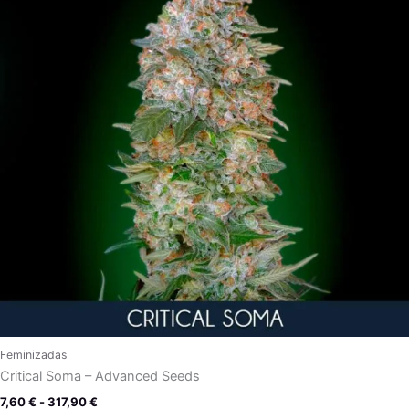
hasta
317,90 €
Feminizadas
Critical Soma – Advanced Seeds
7,60
€
-
317,90
€