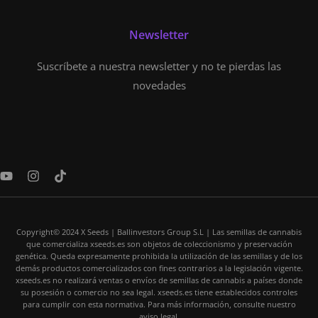
Newsletter
Suscríbete a nuestra newsletter y no te pierdas las
novedades
Y
I
T
o
n
i
u
s
k
t
t
t
u
a
o
Copyright© 2024 X Seeds | Ballinvestors Group S.L | Las semillas de cannabis
b
g
k
que comercializa xseeds.es son objetos de coleccionismo y preservación
e
r
genética. Queda expresamente prohibida la utilización de las semillas y de los
a
demás productos comercializados con fines contrarios a la legislación vigente.
m
xseeds.es no realizará ventas o envíos de semillas de cannabis a países donde
su posesión o comercio no sea legal. xseeds.es tiene establecidos controles
para cumplir con esta normativa. Para más información, consulte nuestro
aviso legal.