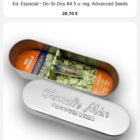
Ed. Especial – Do-Si-Dos #4 5 u. reg. Advanced Seeds
29,70
€
Rango
de
precios:
desde
35,30 €
hasta
249,80 €