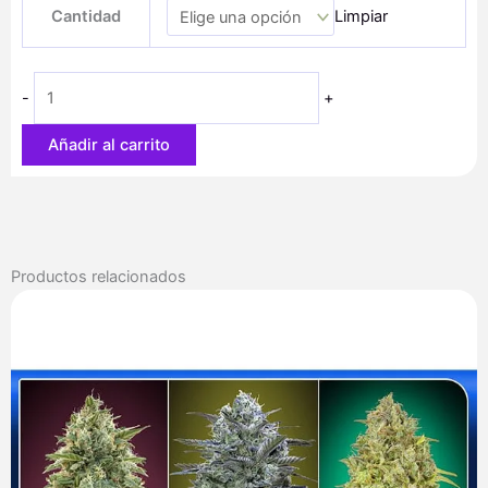
precios:
Cantidad
Limpiar
Stash
desde
cantidad
41,60 €
hasta
-
+
78,00 €
Añadir al carrito
Productos relacionados