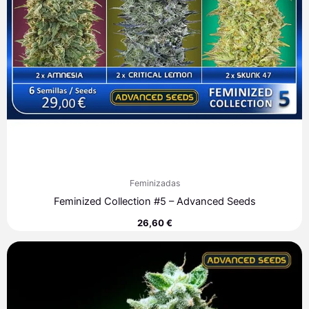
Feminizadas
Feminized Collection #5 – Advanced Seeds
26,60
€
Rango
de
precios:
desde
7,60 €
hasta