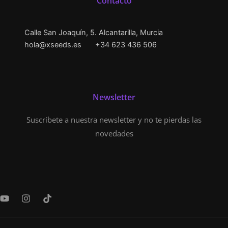
Contacto
Calle San Joaquín, 5. Alcantarilla, Murcia
hola@xseeds.es
+34 623 436 506
Newsletter
Suscríbete a nuestra newsletter y no te pierdas las
novedades
Y
I
T
o
n
i
u
s
k
t
t
t