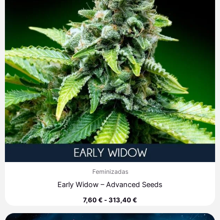
313,40 €
Feminizadas
Early Widow – Advanced Seeds
7,60
€
-
313,40
€