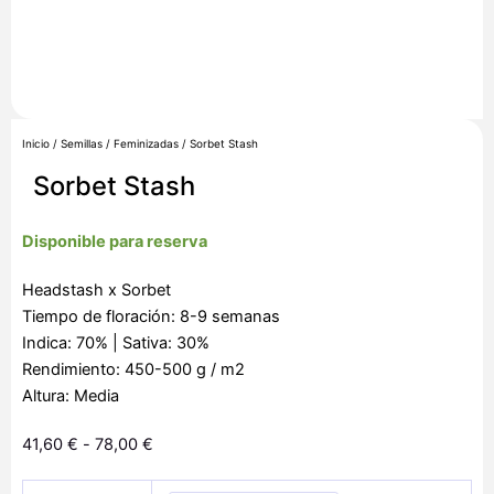
Inicio
/
Semillas
/
Feminizadas
/ Sorbet Stash
Sorbet Stash
Disponible para reserva
Headstash x Sorbet
Tiempo de floración: 8-9 semanas
Indica: 70% | Sativa: 30%
Rendimiento: 450-500 g / m2
Altura: Media
Rango
41,60
€
-
78,00
€
de
Sorbet