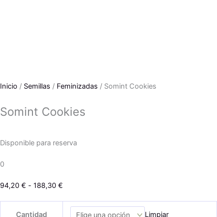
Inicio
/
Semillas
/
Feminizadas
/ Somint Cookies
Somint Cookies
Disponible para reserva
0
Rango
94,20
€
-
188,30
€
de
Somint
precios:
Cantidad
Limpiar