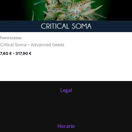
Feminizadas
Critical Soma – Advanced Seeds
7,60
€
-
317,90
€
Legal
Horario