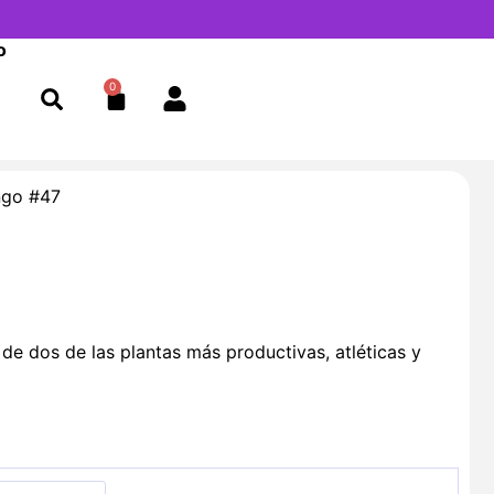
o
0
Cart
go #47
e dos de las plantas más productivas, atléticas y