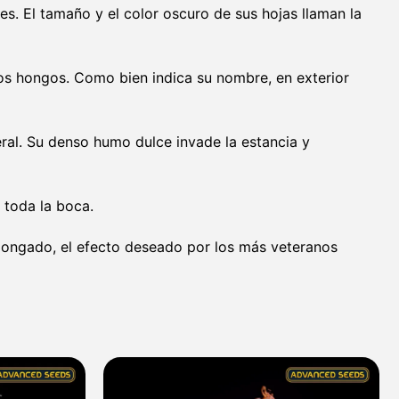
es. El tamaño y el color oscuro de sus hojas llaman la
los hongos. Como bien indica su nombre, en exterior
ral. Su denso humo dulce invade la estancia y
 toda la boca.
olongado, el efecto deseado por los más veteranos
Rango
Rango
de
de
precios:
precios: