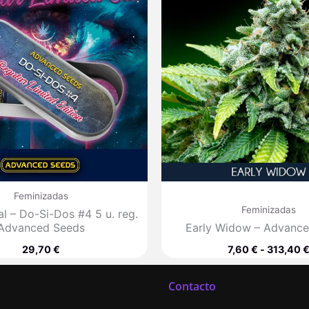
Feminizadas
Feminizadas
al – Do-Si-Dos #4 5 u. reg.
Advanced Seeds
Early Widow – Advanc
29,70
€
7,60
€
-
313,40
Contacto