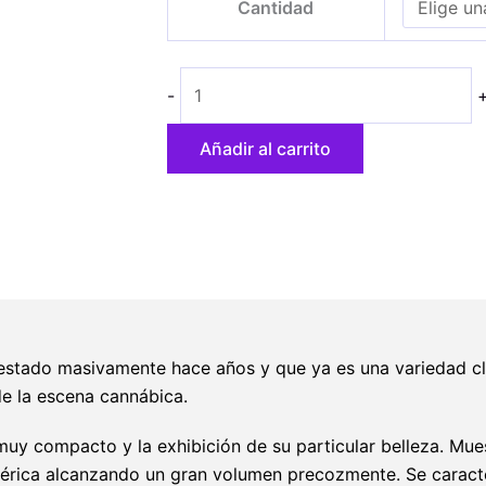
Cantidad
#47
desde
cantidad
8,30 €
hasta
-
33,40 €
Añadir al carrito
testado masivamente hace años y que ya es una variedad c
e la escena cannábica.
uy compacto y la exhibición de su particular belleza. Mues
férica alcanzando un gran volumen precozmente. Se caracte