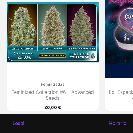
Feminizadas
Feminized Collection #6 – Advanced
Ed. Especi
Seeds
26,60
€
Legal
Horario