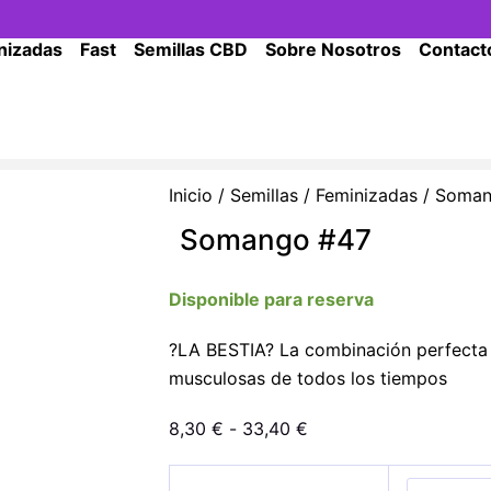
nizadas
Fast
Semillas CBD
Sobre Nosotros
Contact
Inicio
/
Semillas
/
Feminizadas
/ Soman
Somango #47
Disponible para reserva
?LA BESTIA? La combinación perfecta d
musculosas de todos los tiempos
Rango
8,30
€
-
33,40
€
de
Somango
precios: