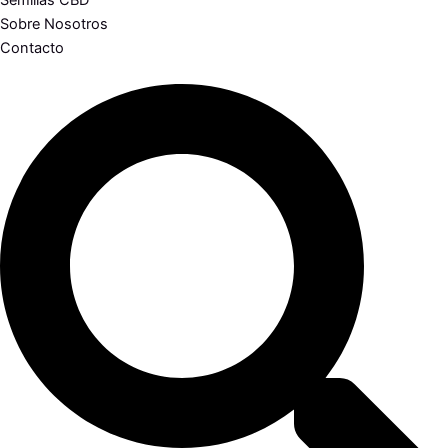
Semillas CBD
Sobre Nosotros
Contacto
Search