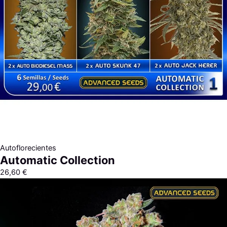
Autoflorecientes
Automatic Collection
26,60
€
Rango
de
precios:
desde