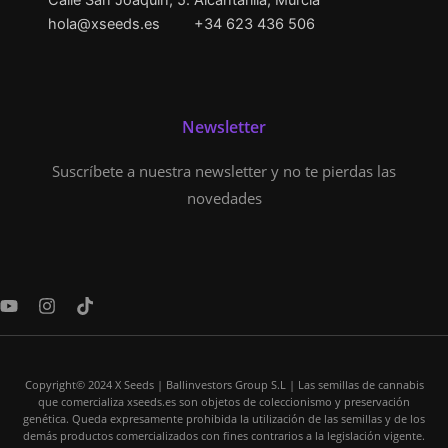
Calle San Joaquín, 5. Alcantarilla, Murcia
hola@xseeds.es
+34 623 436 506
Newsletter
Suscríbete a nuestra newsletter y no te pierdas las
novedades
Y
I
T
o
n
i
u
s
k
t
t
t
u
a
o
Copyright© 2024 X Seeds | Ballinvestors Group S.L | Las semillas de cannabis
b
g
k
que comercializa xseeds.es son objetos de coleccionismo y preservación
e
r
genética. Queda expresamente prohibida la utilización de las semillas y de los
a
demás productos comercializados con fines contrarios a la legislación vigente.