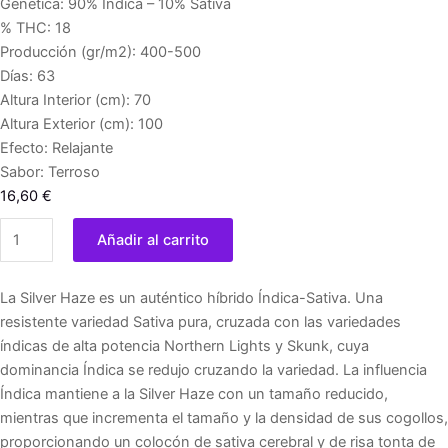
Genética: 90% Indica – 10% Sativa
% THC: 18
Producción (gr/m2): 400-500
Días: 63
Altura Interior (cm): 70
Altura Exterior (cm): 100
Efecto: Relajante
Sabor: Terroso
16,60
€
Silver
Añadir al carrito
Haze
3
La Silver Haze es un auténtico híbrido Índica-Sativa. Una
u.
resistente variedad Sativa pura, cruzada con las variedades
fem.
índicas de alta potencia Northern Lights y Skunk, cuya
Vision
dominancia Índica se redujo cruzando la variedad. La influencia
Seeds
Índica mantiene a la Silver Haze con un tamaño reducido,
cantidad
mientras que incrementa el tamaño y la densidad de sus cogollos,
proporcionando un colocón de sativa cerebral y de risa tonta de