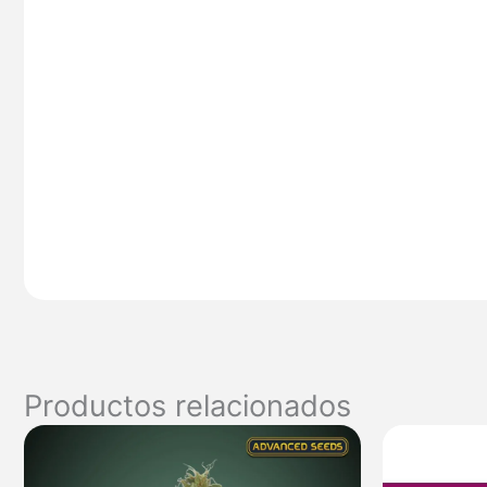
Productos relacionados
Rango
de
precios: