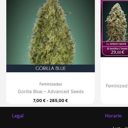
desde
7,00 €
hasta
285,00 €
Feminizadas
Feminized
Gorilla Blue – Advanced Seeds
7,00
€
-
285,00
€
Legal
Horario