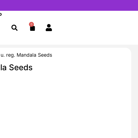
o
0
Cart
 u. reg. Mandala Seeds
ala Seeds