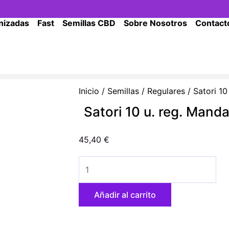
nizadas
Fast
Semillas CBD
Sobre Nosotros
Contact
Inicio
/
Semillas
/
Regulares
/ Satori 10
Satori 10 u. reg. Mand
45,40
€
Satori
10
u.
Añadir al carrito
reg.
Mandala
Seeds