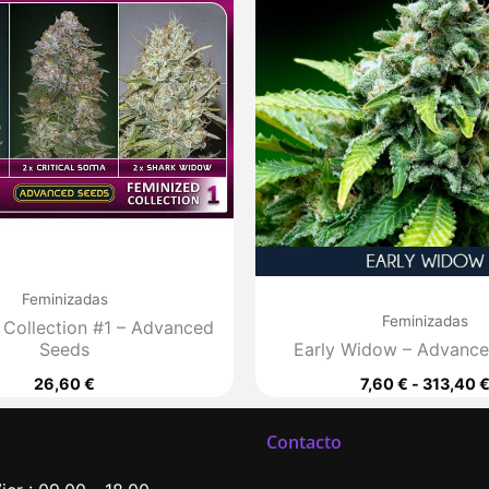
Feminizadas
Feminizadas
 Collection #1 – Advanced
Seeds
Early Widow – Advanc
26,60
€
7,60
€
-
313,40
Contacto