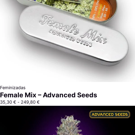
Feminizadas
Female Mix – Advanced Seeds
35,30
€
-
249,80
€
Rango
de
precios:
desde