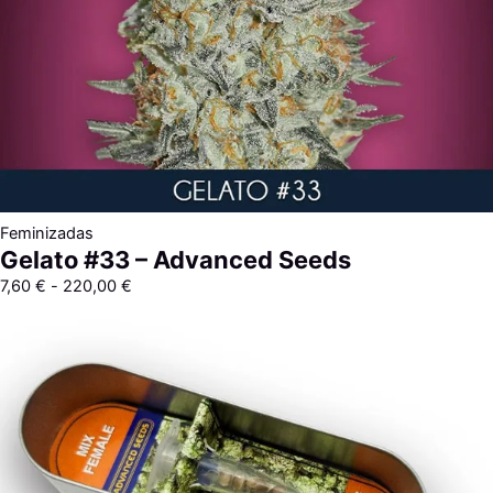
Feminizadas
Gelato #33 – Advanced Seeds
7,60
€
-
220,00
€
Rango
de
precios:
desde
35,30 €
hasta
249,80 €