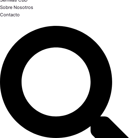
Semillas CBD
Sobre Nosotros
Contacto
Search