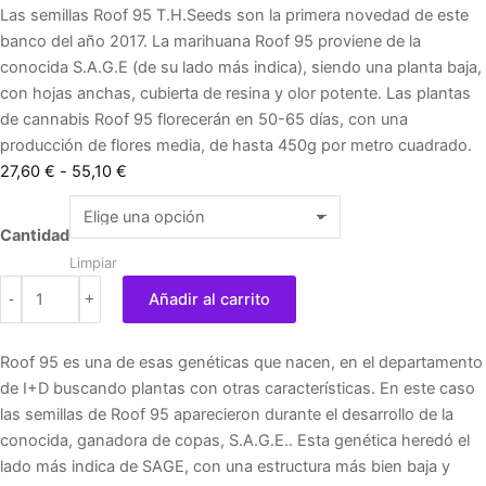
Las semillas Roof 95 T.H.Seeds son la primera novedad de este
banco del año 2017. La marihuana Roof 95 proviene de la
conocida S.A.G.E (de su lado más indica), siendo una planta baja,
con hojas anchas, cubierta de resina y olor potente. Las plantas
de cannabis Roof 95 florecerán en 50-65 días, con una
producción de flores media, de hasta 450g por metro cuadrado.
Rango
27,60
€
-
55,10
€
de
Roof
precios:
95
Cantidad
desde
cantidad
Limpiar
27,60 €
-
+
Añadir al carrito
hasta
55,10 €
Roof 95 es una de esas genéticas que nacen, en el departamento
de I+D buscando plantas con otras características. En este caso
las semillas de Roof 95 aparecieron durante el desarrollo de la
conocida, ganadora de copas, S.A.G.E.. Esta genética heredó el
lado más indica de SAGE, con una estructura más bien baja y