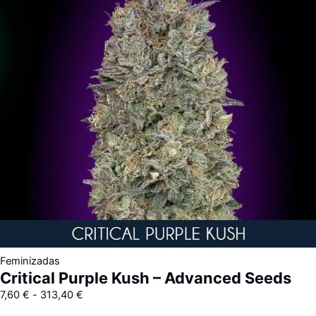
7,60 €
hasta
313,40 €
Feminizadas
Critical Purple Kush – Advanced Seeds
7,60
€
-
313,40
€