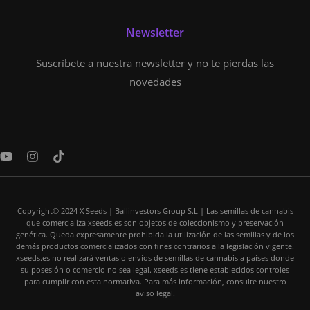
Newsletter
Suscríbete a nuestra newsletter y no te pierdas las
novedades
Y
I
T
o
n
i
u
s
k
t
t
t
u
a
o
Copyright© 2024 X Seeds | Ballinvestors Group S.L | Las semillas de cannabis
b
g
k
que comercializa xseeds.es son objetos de coleccionismo y preservación
e
r
genética. Queda expresamente prohibida la utilización de las semillas y de los
a
demás productos comercializados con fines contrarios a la legislación vigente.
m
xseeds.es no realizará ventas o envíos de semillas de cannabis a países donde
su posesión o comercio no sea legal. xseeds.es tiene establecidos controles
para cumplir con esta normativa. Para más información, consulte nuestro
aviso legal.