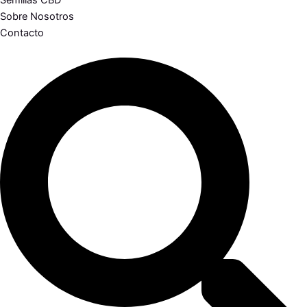
Semillas CBD
Sobre Nosotros
Contacto
Search