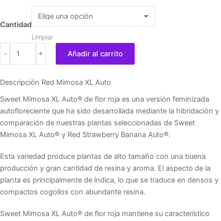
de
Red
precios:
Mimosa
Cantidad
desde
XL
Limpiar
21,00 €
Auto
-
+
Añadir al carrito
hasta
Sweet
35,00 €
Seeds
Descripción Red Mimosa XL Auto
cantidad
Sweet Mimosa XL Auto® de flor roja es una versión feminizada
autofloreciente que ha sido desarrollada mediante la hibridación y
comparación de nuestras plantas seleccionadas de Sweet
Mimosa XL Auto® y Red Strawberry Banana Auto®.
Esta variedad produce plantas de alto tamaño con una buena
producción y gran cantidad de resina y aroma. El aspecto de la
planta es principalmente de índica, lo que se traduce en densos y
compactos cogollos con abundante resina.
Sweet Mimosa XL Auto® de flor roja mantiene su característico