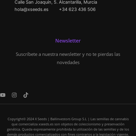
Calle San Joaquín, 5. Alcantarilla, Murcia
hola@xseeds.es
+34 623 436 506
Newsletter
Suscríbete a nuestra newsletter y no te pierdas las
novedades
Y
I
T
o
n
i
u
s
k
t
t
t
u
a
o
Copyright© 2024 X Seeds | Ballinvestors Group S.L | Las semillas de cannabis
b
g
k
que comercializa xseeds.es son objetos de coleccionismo y preservación
e
r
genética. Queda expresamente prohibida la utilización de las semillas y de los
a
demás productos comercializados con fines contrarios a la legislación vigente.