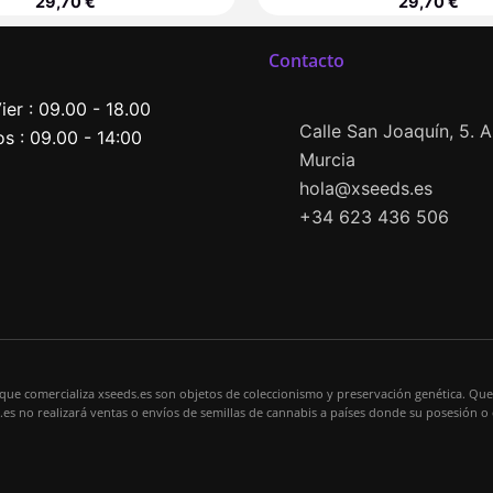
29,70
€
29,70
€
Contacto
ier : 09.00 - 18.00
Calle San Joaquín, 5. Al
s : 09.00 - 14:00
Murcia
hola@xseeds.es
+34 623 436 506
 que comercializa xseeds.es son objetos de coleccionismo y preservación genética. Que
s.es no realizará ventas o envíos de semillas de cannabis a países donde su posesión o