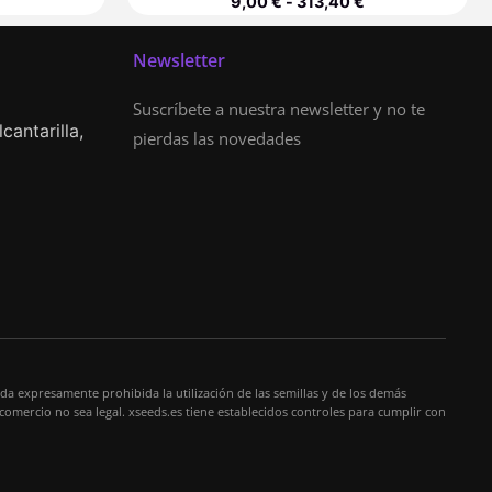
9,00
€
-
313,40
€
Newsletter
Suscríbete a nuestra newsletter y no te
cantarilla,
pierdas las novedades
da expresamente prohibida la utilización de las semillas y de los demás
 comercio no sea legal. xseeds.es tiene establecidos controles para cumplir con