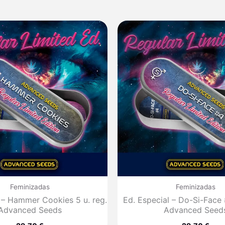
Feminizadas
Feminizadas
 – Hammer Cookies 5 u. reg.
Ed. Especial – Do-Si-Face 
Advanced Seeds
Advanced Seed