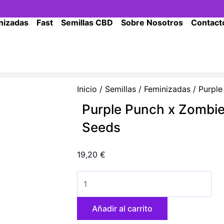
nizadas
Fast
Semillas CBD
Sobre Nosotros
Contact
Inicio
/
Semillas
/
Feminizadas
/ Purple
Purple Punch x Zombie 
Seeds
19,20
€
Purple
Punch
x
Añadir al carrito
Zombie