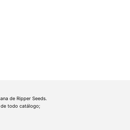
Kush
3
u.
fem.
Ed.
Lim.
Ripper
Seeds
cantidad
uana de Ripper Seeds.
 de todo catálogo;