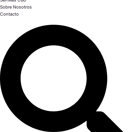
Semillas CBD
Sobre Nosotros
Contacto
Search