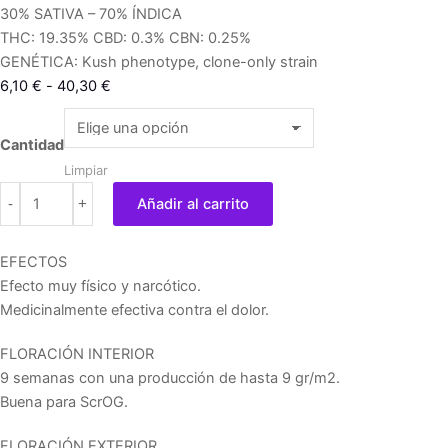
30% SATIVA – 70% ÍNDICA
THC: 19.35% CBD: 0.3% CBN: 0.25%
GENÉTICA: Kush phenotype, clone-only strain
Rango
6,10
€
-
40,30
€
de
Pure
precios:
Kush
Cantidad
desde
cantidad
Limpiar
6,10 €
-
+
Añadir al carrito
hasta
40,30 €
EFECTOS
Efecto muy físico y narcótico.
Medicinalmente efectiva contra el dolor.
FLORACIÓN INTERIOR
9 semanas con una producción de hasta 9 gr/m2.
Buena para ScrOG.
FLORACIÓN EXTERIOR