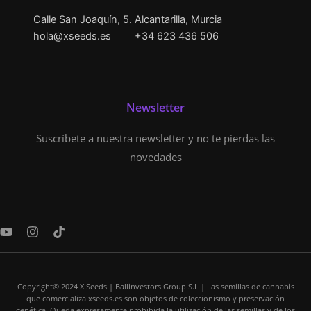
Calle San Joaquín, 5. Alcantarilla, Murcia
hola@xseeds.es
+34 623 436 506
Newsletter
Suscríbete a nuestra newsletter y no te pierdas las
novedades
Y
I
T
o
n
i
u
s
k
t
t
t
u
a
o
Copyright© 2024 X Seeds | Ballinvestors Group S.L | Las semillas de cannabis
b
g
k
que comercializa xseeds.es son objetos de coleccionismo y preservación
e
r
genética. Queda expresamente prohibida la utilización de las semillas y de los