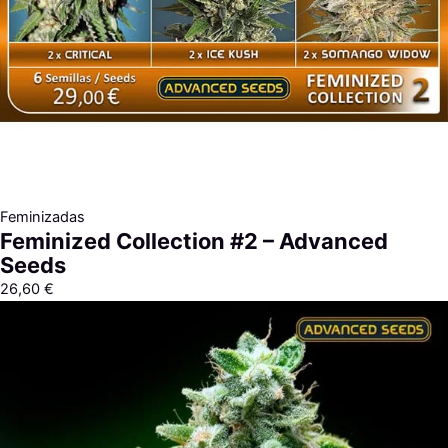
Feminizadas
Feminized Collection #2 – Advanced
Seeds
26,60
€
Rango
de
precios:
desde
7,60 €
hasta