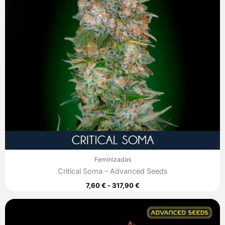
Feminizadas
Critical Soma – Advanced Seeds
7,60
€
-
317,90
€
Rango
de
precios: