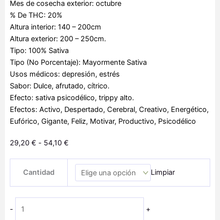
Mes de cosecha exterior: octubre
% De THC: 20%
Altura interior: 140 – 200cm
Altura exterior: 200 – 250cm.
Tipo: 100% Sativa
Tipo (No Porcentaje): Mayormente Sativa
Usos médicos: depresión, estrés
Sabor: Dulce, afrutado, cítrico.
Efecto: sativa psicodélico, trippy alto.
Efectos: Activo, Despertado, Cerebral, Creativo, Energético,
Eufórico, Gigante, Feliz, Motivar, Productivo, Psicodélico
Rango
29,20
€
-
54,10
€
de
Pure
precios:
Cantidad
Limpiar
Africa
desde
cantidad
29,20 €
hasta
-
+
54,10 €