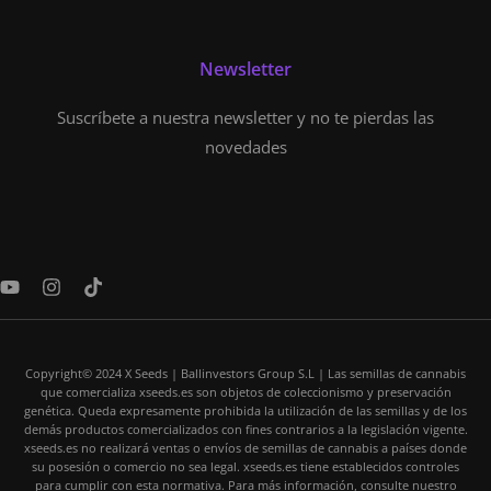
Newsletter
Suscríbete a nuestra newsletter y no te pierdas las
novedades
Y
I
T
o
n
i
u
s
k
t
t
t
u
a
o
Copyright© 2024 X Seeds | Ballinvestors Group S.L | Las semillas de cannabis
b
g
k
que comercializa xseeds.es son objetos de coleccionismo y preservación
e
r
genética. Queda expresamente prohibida la utilización de las semillas y de los
a
demás productos comercializados con fines contrarios a la legislación vigente.
m
xseeds.es no realizará ventas o envíos de semillas de cannabis a países donde
su posesión o comercio no sea legal. xseeds.es tiene establecidos controles
para cumplir con esta normativa. Para más información, consulte nuestro