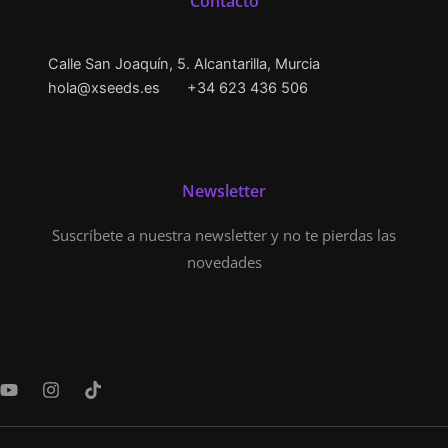
Contacto
Calle San Joaquín, 5. Alcantarilla, Murcia
hola@xseeds.es
+34 623 436 506
Newsletter
Suscríbete a nuestra newsletter y no te pierdas las
novedades
Y
I
T
o
n
i
u
s
k
t
t
t