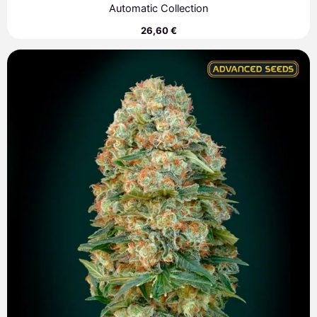
Automatic Collection
26,60
€
Rango
de
precios:
desde
8,00 €
hasta
308,90 €