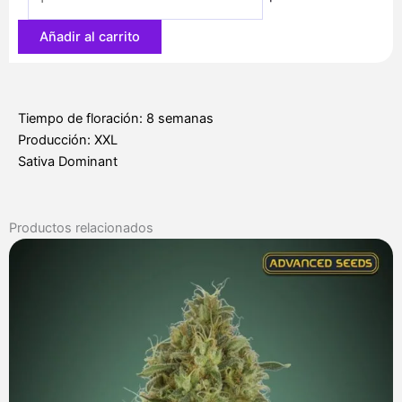
50,00 €
Añadir al carrito
Tiempo de floración: 8 semanas
Producción: XXL
Sativa Dominant
Productos relacionados
Rango
de
precios:
desde
7,00 €
hasta
285,00 €