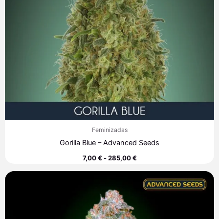
Feminizadas
Gorilla Blue – Advanced Seeds
7,00
€
-
285,00
€
Rango
de
precios:
desde
7,60 €
hasta