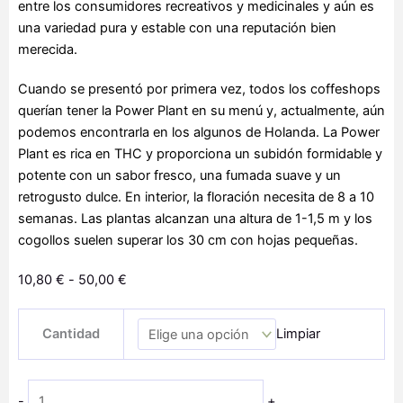
entre los consumidores recreativos y medicinales y aún es
una variedad pura y estable con una reputación bien
merecida.
Cuando se presentó por primera vez, todos los coffeshops
querían tener la Power Plant en su menú y, actualmente, aún
podemos encontrarla en los algunos de Holanda. La Power
Plant es rica en THC y proporciona un subidón formidable y
potente con un sabor fresco, una fumada suave y un
retrogusto dulce. En interior, la floración necesita de 8 a 10
semanas. Las plantas alcanzan una altura de 1-1,5 m y los
cogollos suelen superar los 30 cm con hojas pequeñas.
Rango
10,80
€
-
50,00
€
de
Power
precios:
Cantidad
Limpiar
Plant
desde
cantidad
10,80 €
hasta
-
+