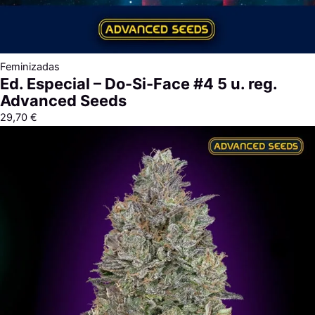
Feminizadas
Ed. Especial – Do-Si-Face #4 5 u. reg.
Advanced Seeds
29,70
€
Rango
de
precios:
desde
7,60 €
hasta
313,40 €