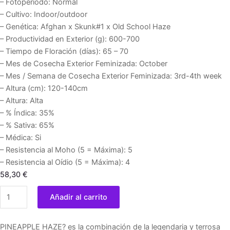
– Fotoperiodo: Normal
– Cultivo: Indoor/outdoor
– Genética: Afghan x Skunk#1 x Old School Haze
– Productividad en Exterior (g): 600-700
– Tiempo de Floración (días): 65 – 70
– Mes de Cosecha Exterior Feminizada: October
– Mes / Semana de Cosecha Exterior Feminizada: 3rd-4th week
– Altura (cm): 120-140cm
– Altura: Alta
– % Índica: 35%
– % Sativa: 65%
– Médica: Si
– Resistencia al Moho (5 = Máxima): 5
– Resistencia al Oídio (5 = Máxima): 4
58,30
€
Pineapple
Añadir al carrito
Haze
10
PINEAPPLE HAZE? es la combinación de la legendaria y terrosa
u.