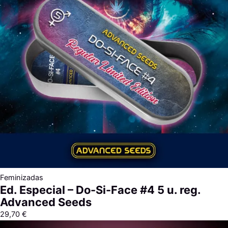
Feminizadas
Ed. Especial – Do-Si-Face #4 5 u. reg.
Advanced Seeds
29,70
€
Rango