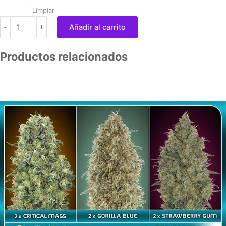
desde
cantidad
Limpiar
15,80 €
-
+
Añadir al carrito
hasta
70,80 €
Productos relacionados