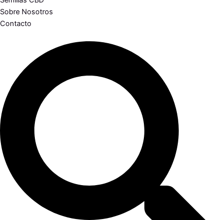
Semillas CBD
Sobre Nosotros
Contacto
Search