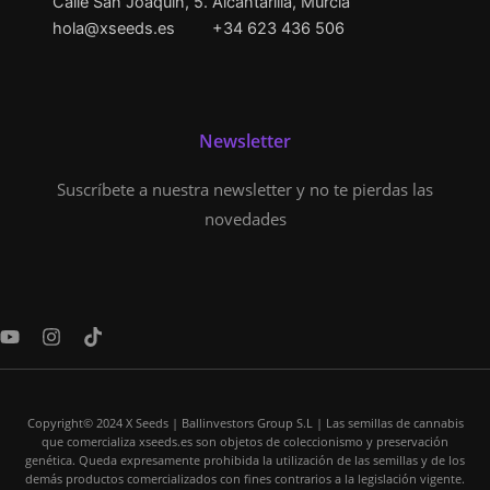
Calle San Joaquín, 5. Alcantarilla, Murcia
hola@xseeds.es
+34 623 436 506
Newsletter
Suscríbete a nuestra newsletter y no te pierdas las
novedades
Y
I
T
o
n
i
u
s
k
t
t
t
u
a
o
Copyright© 2024 X Seeds | Ballinvestors Group S.L | Las semillas de cannabis
b
g
k
que comercializa xseeds.es son objetos de coleccionismo y preservación
e
r
genética. Queda expresamente prohibida la utilización de las semillas y de los
a
demás productos comercializados con fines contrarios a la legislación vigente.