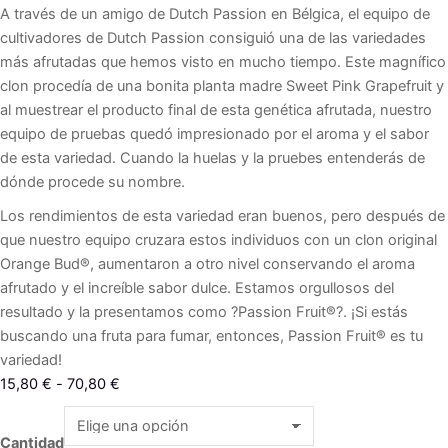
A través de un amigo de Dutch Passion en Bélgica, el equipo de
cultivadores de Dutch Passion consiguió una de las variedades
más afrutadas que hemos visto en mucho tiempo. Este magnífico
clon procedía de una bonita planta madre Sweet Pink Grapefruit y
al muestrear el producto final de esta genética afrutada, nuestro
equipo de pruebas quedó impresionado por el aroma y el sabor
de esta variedad. Cuando la huelas y la pruebes entenderás de
dónde procede su nombre.
Los rendimientos de esta variedad eran buenos, pero después de
que nuestro equipo cruzara estos individuos con un clon original
Orange Bud®, aumentaron a otro nivel conservando el aroma
afrutado y el increíble sabor dulce. Estamos orgullosos del
resultado y la presentamos como ?Passion Fruit®?. ¡Si estás
buscando una fruta para fumar, entonces, Passion Fruit® es tu
variedad!
Rango
15,80
€
-
70,80
€
de
Passion
precios:
Fruit
Cantidad