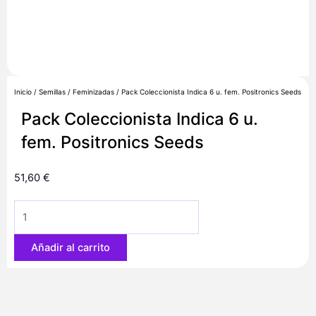
Inicio
/
Semillas
/
Feminizadas
/ Pack Coleccionista Indica 6 u. fem. Positronics Seeds
Pack Coleccionista Indica 6 u.
fem. Positronics Seeds
51,60
€
Pack
Coleccionista
Indica
Añadir al carrito
6
u.
fem.
Positronics