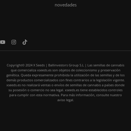
novedades
Y
I
T
o
n
i
u
s
k
t
t
t
u
a
o
Copyright© 2024 X Seeds | Ballinvestors Group S.L | Las semillas de cannabis
b
g
k
que comercializa xseeds.es son objetos de coleccionismo y preservación
e
r
genética. Queda expresamente prohibida la utilización de las semillas y de los
a
demás productos comercializados con fines contrarios a la legislación vigente.
m
xseeds.es no realizará ventas o envíos de semillas de cannabis a países donde
su posesión o comercio no sea legal. xseeds.es tiene establecidos controles
para cumplir con esta normativa. Para más información, consulte nuestro
aviso legal.