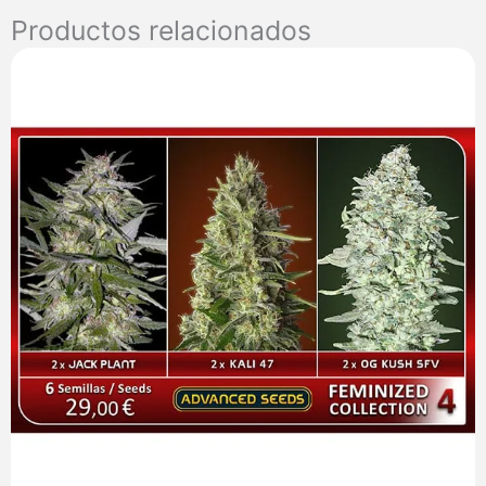
Seeds
Productos relacionados
cantidad