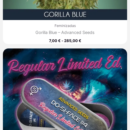
Feminizadas
Gorilla Blue – Advanced Seeds
7,00
€
-
285,00
€