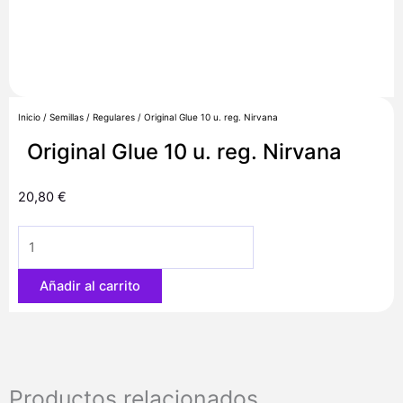
Inicio
/
Semillas
/
Regulares
/ Original Glue 10 u. reg. Nirvana
Original Glue 10 u. reg. Nirvana
20,80
€
Original
Glue
10
Añadir al carrito
u.
reg.
Nirvana
cantidad
Productos relacionados