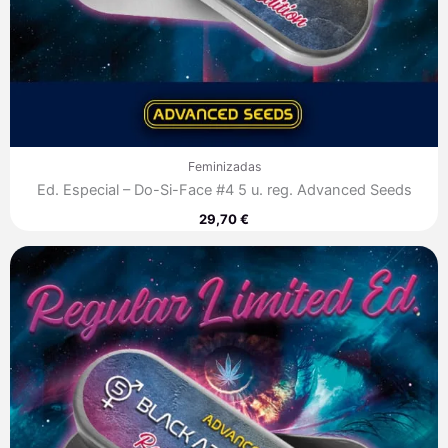
Feminizadas
Ed. Especial – Do-Si-Face #4 5 u. reg. Advanced Seeds
29,70
€