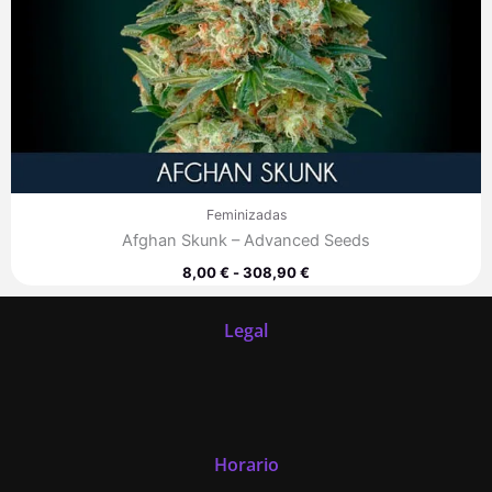
Feminizadas
Afghan Skunk – Advanced Seeds
8,00
€
-
308,90
€
Legal
Horario