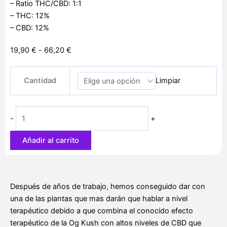
– Ratio THC/CBD: 1:1
– THC: 12%
– CBD: 12%
Rango
19,90
€
-
66,20
€
de
OG
precios:
Cantidad
Limpiar
Kush
desde
CBD
19,90 €
cantidad
hasta
-
+
66,20 €
Añadir al carrito
Después de años de trabajo, hemos conseguido dar con
una de las plantas que mas darán que hablar a nivel
terapéutico debido a que combina el conocido efecto
terapéutico de la Og Kush con altos niveles de CBD que