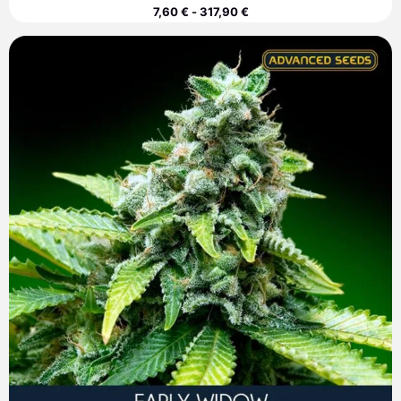
7,60
€
-
317,90
€
Rango
de
precios:
desde
7,60 €
hasta
313,40 €