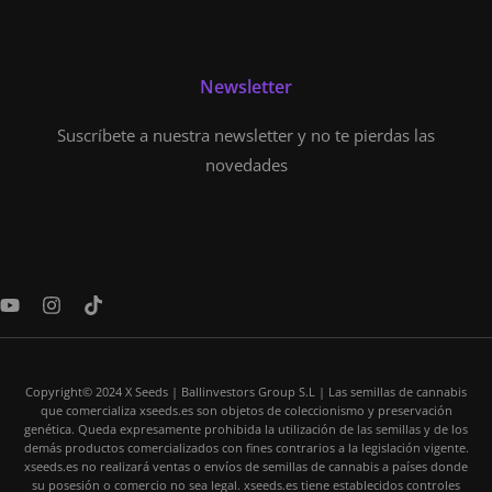
Newsletter
Suscríbete a nuestra newsletter y no te pierdas las
novedades
Y
I
T
o
n
i
u
s
k
t
t
t
u
a
o
Copyright© 2024 X Seeds | Ballinvestors Group S.L | Las semillas de cannabis
b
g
k
que comercializa xseeds.es son objetos de coleccionismo y preservación
e
r
genética. Queda expresamente prohibida la utilización de las semillas y de los
a
demás productos comercializados con fines contrarios a la legislación vigente.
m
xseeds.es no realizará ventas o envíos de semillas de cannabis a países donde
su posesión o comercio no sea legal. xseeds.es tiene establecidos controles