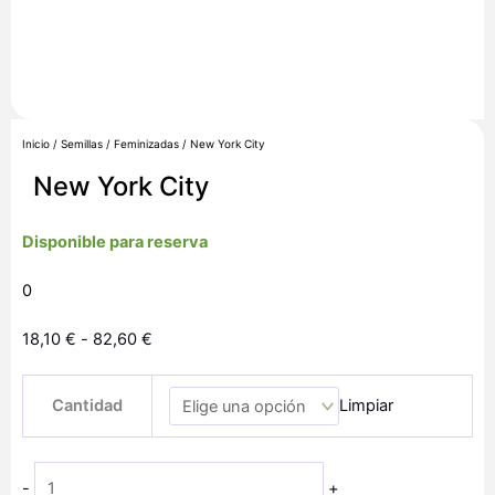
Inicio
/
Semillas
/
Feminizadas
/ New York City
New York City
Disponible para reserva
0
Rango
18,10
€
-
82,60
€
de
New
precios:
Cantidad
Limpiar
York
desde
City
18,10 €
cantidad
hasta
-
+