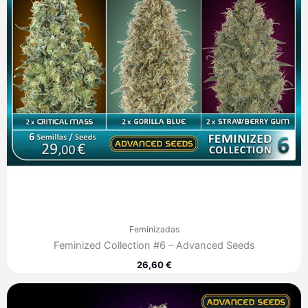
Feminizadas
Feminized Collection #6 – Advanced Seeds
26,60
€
Rango
de