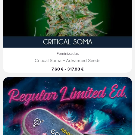
Feminizadas
Critical Soma – Advanced Seeds
7,60
€
-
317,90
€