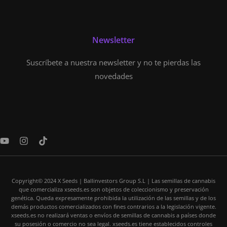
Newsletter
Suscríbete a nuestra newsletter y no te pierdas las
novedades
Y
I
T
o
n
i
u
s
k
t
t
t
u
a
o
Copyright© 2024 X Seeds | Ballinvestors Group S.L | Las semillas de cannabis
b
g
k
que comercializa xseeds.es son objetos de coleccionismo y preservación
e
r
genética. Queda expresamente prohibida la utilización de las semillas y de los
a
demás productos comercializados con fines contrarios a la legislación vigente.
m
xseeds.es no realizará ventas o envíos de semillas de cannabis a países donde
su posesión o comercio no sea legal. xseeds.es tiene establecidos controles