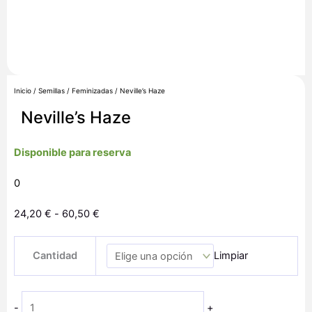
Inicio
/
Semillas
/
Feminizadas
/ Neville’s Haze
Neville’s Haze
Disponible para reserva
0
Rango
24,20
€
-
60,50
€
de
Neville's
precios:
Cantidad
Limpiar
Haze
desde
cantidad
24,20 €
hasta
-
+