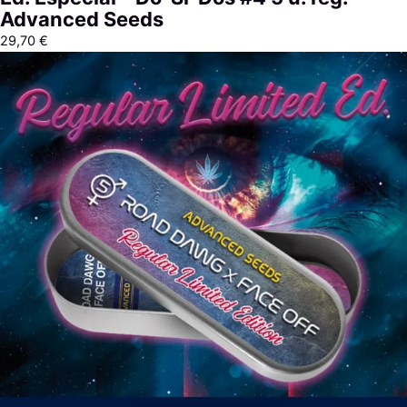
Advanced Seeds
29,70
€