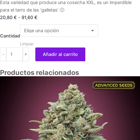
Esta variedad que produce una cosecha XXL, es un imperdible
para el tarro de las ‘galletas’ 🙂
Rango
20,80
€
-
91,60
€
de
Mokum
precios:
´s
Cantidad
desde
Tulip
Limpiar
20,80 €
cantidad
-
+
Añadir al carrito
hasta
91,60 €
Productos relacionados
Rango
de
precios:
desde
7,60 €
hasta
313,40 €