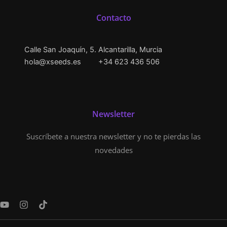
Contacto
Calle San Joaquín, 5. Alcantarilla, Murcia
hola@xseeds.es
+34 623 436 506
Newsletter
Suscríbete a nuestra newsletter y no te pierdas las
novedades
Y
I
T
o
n
i
u
s
k