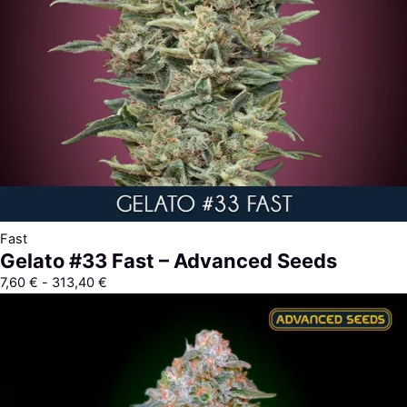
Fast
Gelato #33 Fast – Advanced Seeds
7,60
€
-
313,40
€
Rango
de
precios:
desde
7,60 €