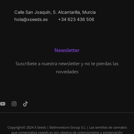
Calle San Joaquín, 5. Alcantarilla, Murcia
hola@xseeds.es
+34 623 436 506
Newsletter
Suscríbete a nuestra newsletter y no te pierdas las
novedades
Y
I
T
o
n
i
u
s
k
t
t
t
u
a
o
Copyright© 2024 X Seeds | Ballinvestors Group S.L | Las semillas de cannabis
b
g
k
que comercializa xseeds.es son objetos de coleccionismo y preservación