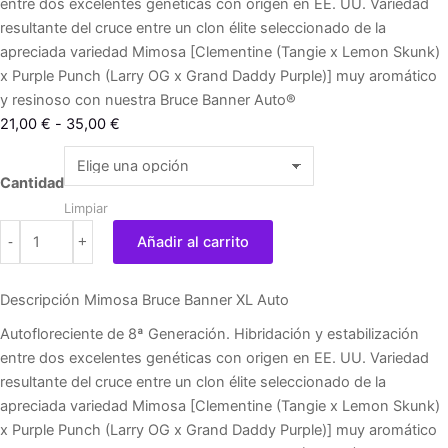
entre dos excelentes genéticas con origen en EE. UU. Variedad
resultante del cruce entre un clon élite seleccionado de la
apreciada variedad Mimosa [Clementine (Tangie x Lemon Skunk)
x Purple Punch (Larry OG x Grand Daddy Purple)] muy aromático
y resinoso con nuestra Bruce Banner Auto®
Rango
21,00
€
-
35,00
€
de
Mimosa
precios:
Bruce
Cantidad
desde
Banner
Limpiar
21,00 €
XL
-
+
Añadir al carrito
hasta
Auto
35,00 €
cantidad
Descripción Mimosa Bruce Banner XL Auto
Autofloreciente de 8ª Generación. Hibridación y estabilización
entre dos excelentes genéticas con origen en EE. UU. Variedad
resultante del cruce entre un clon élite seleccionado de la
apreciada variedad Mimosa [Clementine (Tangie x Lemon Skunk)
x Purple Punch (Larry OG x Grand Daddy Purple)] muy aromático