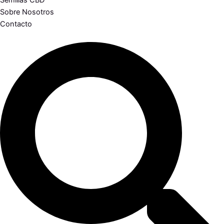
Semillas CBD
Sobre Nosotros
Contacto
Search