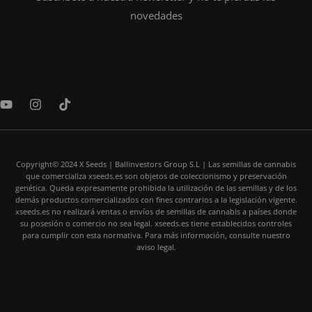
novedades
Y
I
T
o
n
i
u
s
k
t
t
t
u
a
o
b
Copyright© 2024 X Seeds | Ballinvestors Group S.L | Las semillas de cannabis
g
k
que comercializa xseeds.es son objetos de coleccionismo y preservación
e
r
genética. Queda expresamente prohibida la utilización de las semillas y de los
a
demás productos comercializados con fines contrarios a la legislación vigente.
m
xseeds.es no realizará ventas o envíos de semillas de cannabis a países donde
su posesión o comercio no sea legal. xseeds.es tiene establecidos controles
para cumplir con esta normativa. Para más información, consulte nuestro
aviso legal.