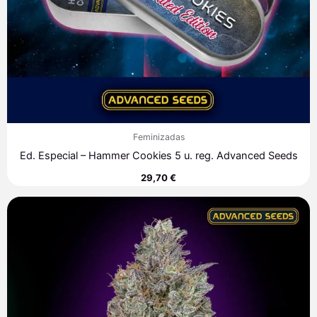
Feminizadas
Ed. Especial – Hammer Cookies 5 u. reg. Advanced Seeds
29,70
€
Rango
de
precios:
desde
7,60 €
hasta
313,40 €