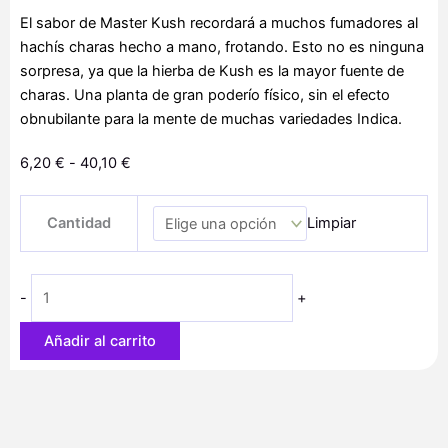
El sabor de Master Kush recordará a muchos fumadores al
hachís charas hecho a mano, frotando. Esto no es ninguna
sorpresa, ya que la hierba de Kush es la mayor fuente de
charas. Una planta de gran poderío físico, sin el efecto
obnubilante para la mente de muchas variedades Indica.
Rango
6,20
€
-
40,10
€
de
Master
precios:
Cantidad
Limpiar
Kush
desde
cantidad
6,20 €
hasta
-
+
40,10 €
Añadir al carrito