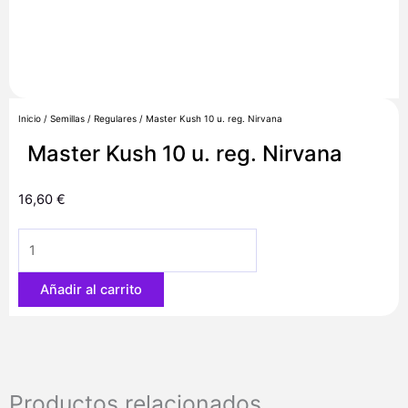
Inicio
/
Semillas
/
Regulares
/ Master Kush 10 u. reg. Nirvana
Master Kush 10 u. reg. Nirvana
16,60
€
Master
Kush
10
Añadir al carrito
u.
reg.
Nirvana
cantidad
Productos relacionados