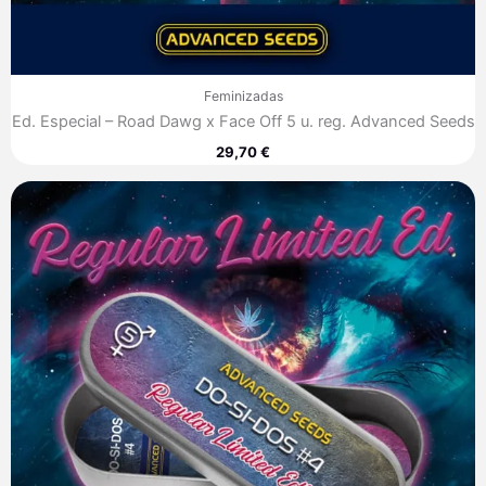
Feminizadas
Ed. Especial – Road Dawg x Face Off 5 u. reg. Advanced Seeds
29,70
€