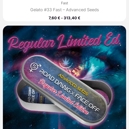
Fast
Gelato #33 Fast – Advanced Seeds
7,60
€
-
313,40
€