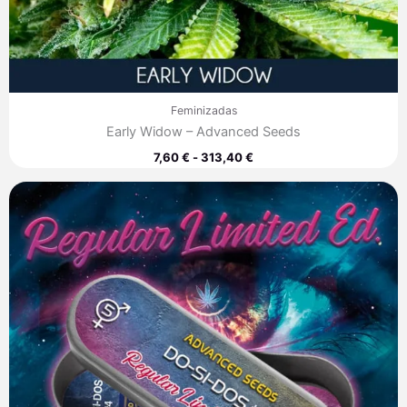
Feminizadas
Early Widow – Advanced Seeds
7,60
€
-
313,40
€