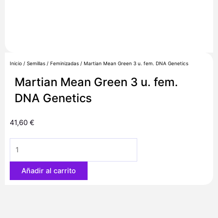
Inicio
/
Semillas
/
Feminizadas
/ Martian Mean Green 3 u. fem. DNA Genetics
Martian Mean Green 3 u. fem.
DNA Genetics
41,60
€
Martian
Mean
Green
Añadir al carrito
3
u.
fem.
DNA