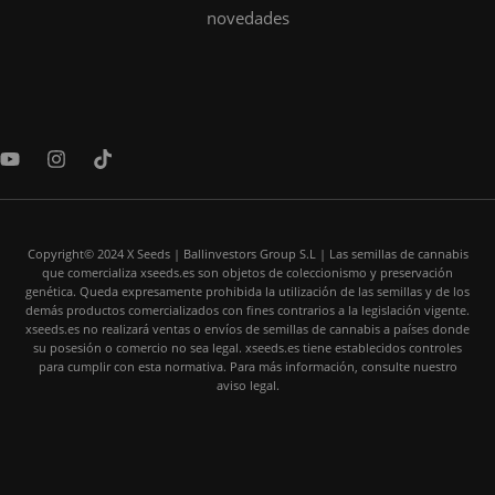
novedades
Y
I
T
o
n
i
u
s
k
t
t
t
u
a
o
b
Copyright© 2024 X Seeds | Ballinvestors Group S.L | Las semillas de cannabis
g
k
que comercializa xseeds.es son objetos de coleccionismo y preservación
e
r
genética. Queda expresamente prohibida la utilización de las semillas y de los
a
demás productos comercializados con fines contrarios a la legislación vigente.
m
xseeds.es no realizará ventas o envíos de semillas de cannabis a países donde
su posesión o comercio no sea legal. xseeds.es tiene establecidos controles
para cumplir con esta normativa. Para más información, consulte nuestro
aviso legal.