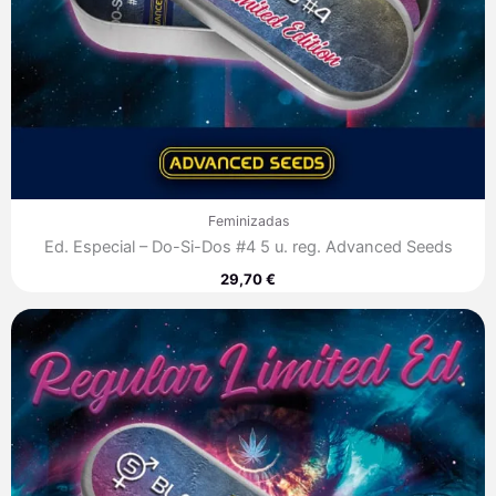
Feminizadas
Ed. Especial – Do-Si-Dos #4 5 u. reg. Advanced Seeds
29,70
€