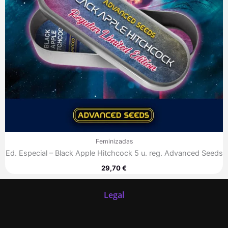
Feminizadas
Ed. Especial – Black Apple Hitchcock 5 u. reg. Advanced Seeds
29,70
€
Legal