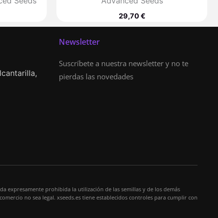
ced Seeds
Advanced Seeds
€
29,70
€
Newsletter
Suscríbete a nuestra newsletter y no te
cantarilla,
pierdas las novedades
da expresamente prohibida la utilización de las semillas y de los demás
 comercio no sea legal. xseeds.es tiene establecidos controles para cumplir con