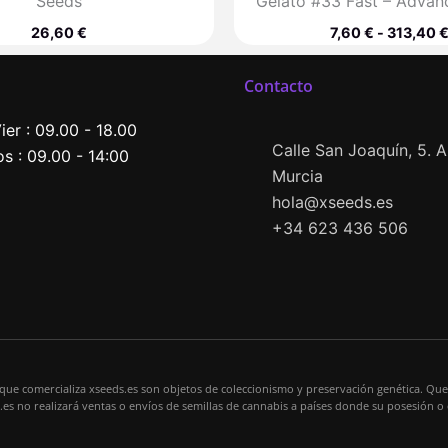
Seeds
Gelato #33 Fast – Advan
26,60
€
7,60
€
-
313,40
Contacto
ier : 09.00 - 18.00
Calle San Joaquín, 5. Al
s : 09.00 - 14:00
Murcia
hola@xseeds.es
+34 623 436 506
 que comercializa xseeds.es son objetos de coleccionismo y preservación genética. Que
s.es no realizará ventas o envíos de semillas de cannabis a países donde su posesión o