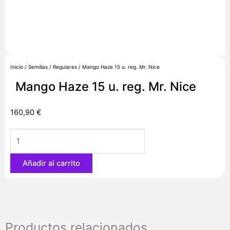
Inicio
/
Semillas
/
Regulares
/ Mango Haze 15 u. reg. Mr. Nice
Mango Haze 15 u. reg. Mr. Nice
160,90
€
Mango
Haze
15
Añadir al carrito
u.
reg.
Mr.
Nice
cantidad
Productos relacionados