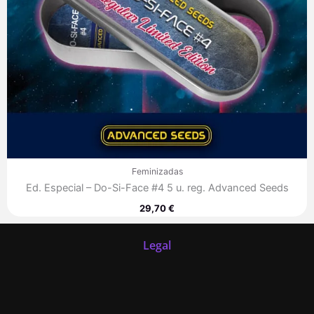
Feminizadas
Ed. Especial – Do-Si-Face #4 5 u. reg. Advanced Seeds
29,70
€
Legal