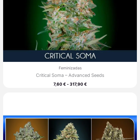
Feminizadas
Critical Soma – Advanced Seeds
7,60
€
-
317,90
€