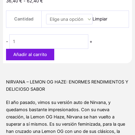
Rango
36,40
€
-
62,40
€
de
Lemon
precios:
Cantidad
Limpiar
OG
desde
Haze
36,40 €
cantidad
hasta
-
+
62,40 €
Añadir al carrito
NIRVANA – LEMON OG HAZE: ENORMES RENDIMIENTOS Y
DELICIOSO SABOR
El año pasado, vimos su versión auto de Nirvana, y
quedamos bastante impresionados. Con su nueva
creación, la Lemon OG Haze, Nirvana se han vuelto a
superar a sí mismos. Es su versión feminizada, para la que
han cruzado una Lemon OG con uno de sus clásicos, la