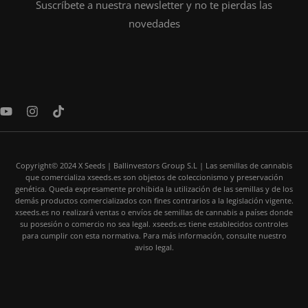
Suscríbete a nuestra newsletter y no te pierdas las
novedades
Y
I
T
o
n
i
u
s
k
t
t
t
u
a
o
Copyright© 2024 X Seeds | Ballinvestors Group S.L | Las semillas de cannabis
b
g
k
que comercializa xseeds.es son objetos de coleccionismo y preservación
e
r
genética. Queda expresamente prohibida la utilización de las semillas y de los
a
demás productos comercializados con fines contrarios a la legislación vigente.
m
xseeds.es no realizará ventas o envíos de semillas de cannabis a países donde
su posesión o comercio no sea legal. xseeds.es tiene establecidos controles
para cumplir con esta normativa. Para más información, consulte nuestro
aviso legal.