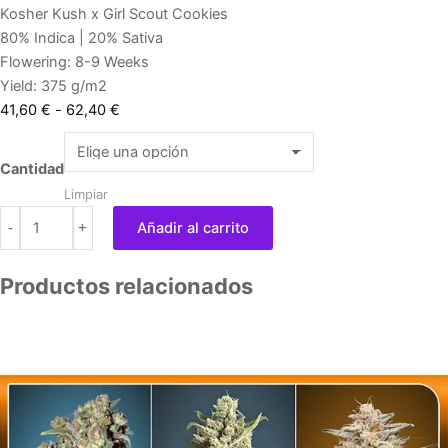
Kosher Kush x Girl Scout Cookies
80% Indica | 20% Sativa
Flowering: 8-9 Weeks
Yield: 375 g/m2
Rango
41,60
€
-
62,40
€
de
Kosher
precios:
Cookies
Cantidad
desde
cantidad
Limpiar
41,60 €
-
+
Añadir al carrito
hasta
62,40 €
Productos relacionados