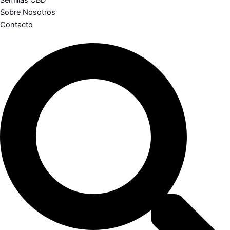
Semillas CBD
Sobre Nosotros
Contacto
Search