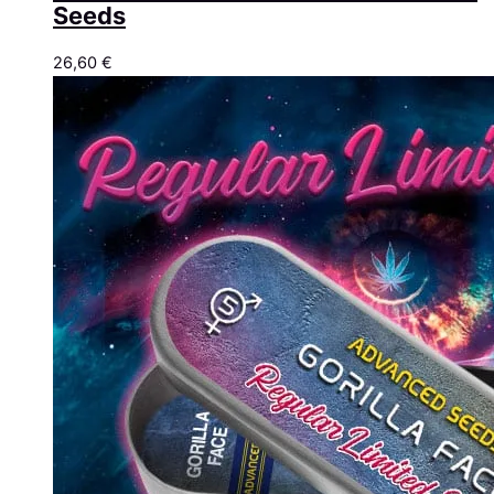
Seeds
26,60
€