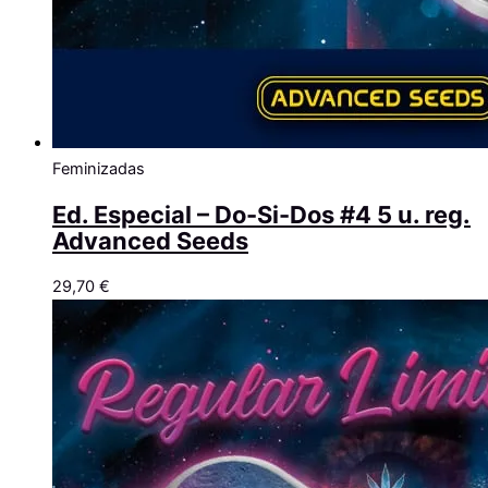
Feminizadas
Ed. Especial – Do-Si-Dos #4 5 u. reg.
Advanced Seeds
29,70
€