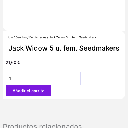
Inicio
/
Semillas
/
Feminizadas
/ Jack Widow 5 u. fem. Seedmakers
Jack Widow 5 u. fem. Seedmakers
21,60
€
Jack
Widow
5
Añadir al carrito
u.
fem.
Seedmakers
cantidad
Productos relacionados