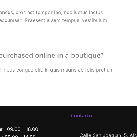
ncus, eros est tempor leo, nec luctus lectus
t accumsan. Praesent a sem tempus, vestibulum
purchased online in a boutique?
inibus congue elit. In quis mauris ac felis pretium
Contacto
er : 09.00 - 18.00
Calle San Joaquín, 5. Alca