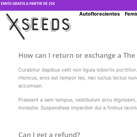
Ir
ENVÍO GRATIS A PARTIR DE 25€
al
Autoflorecientes
Femi
contenido
How can I return or exchange a The
Curabitur dapibus velit non ligula lobortis porttit
rhoncus, eros est tempor leo, nec luctus lectus nun
accumsan.
Praesent a sem tempus, vestibulum arcu dignissim,
molestie. Suspendisse imperdiet dui a finibus lacini
Can I get a refund?