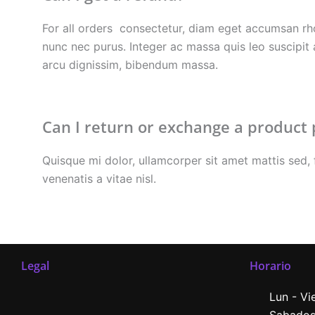
For all orders consectetur, diam eget accumsan rho
nunc nec purus. Integer ac massa quis leo suscipi
arcu dignissim, bibendum massa.
Can I return or exchange a product 
Quisque mi dolor, ullamcorper sit amet mattis sed, f
venenatis a vitae nisl.
Legal
Horario
Lun - Vi