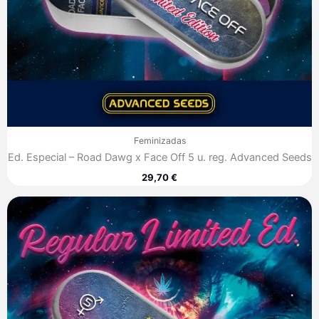
Feminizadas
Ed. Especial – Road Dawg x Face Off 5 u. reg. Advanced Seeds
29,70
€