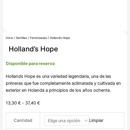
Inicio
/
Semillas
/
Feminizadas
/ Holland’s Hope
Holland’s Hope
Disponible para reserva
Hollands Hope es una variedad legendaria, una de las
primeras que fue completamente aclimatada y cultivada en
exterior en Holanda a principios de los años ochenta.
Rango
13,30
€
-
37,40
€
de
Holland's
precios:
Cantidad
Limpiar
Hope
desde
cantidad