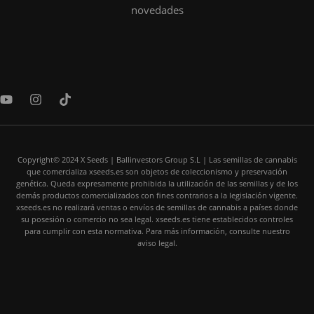
novedades
Y
I
T
o
n
i
u
s
k
t
t
t
u
a
o
b
Copyright© 2024 X Seeds | Ballinvestors Group S.L | Las semillas de cannabis
g
k
que comercializa xseeds.es son objetos de coleccionismo y preservación
e
r
genética. Queda expresamente prohibida la utilización de las semillas y de los
a
demás productos comercializados con fines contrarios a la legislación vigente.
m
xseeds.es no realizará ventas o envíos de semillas de cannabis a países donde
su posesión o comercio no sea legal. xseeds.es tiene establecidos controles
para cumplir con esta normativa. Para más información, consulte nuestro
aviso legal.