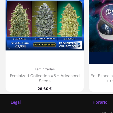
Feminizadas
Feminized Collection #5 – Advanced
Ed. Especia
Seeds
u. 
26,60
€
Legal
Horario