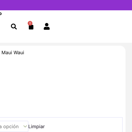
o
0
Cart
 Maui Waui
Limpiar