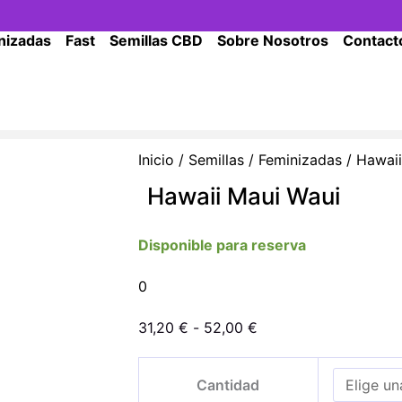
nizadas
Fast
Semillas CBD
Sobre Nosotros
Contact
Inicio
/
Semillas
/
Feminizadas
/ Hawaii
Hawaii Maui Waui
Disponible para reserva
0
Rango
31,20
€
-
52,00
€
de
Hawaii
precios:
Cantidad
Maui
desde