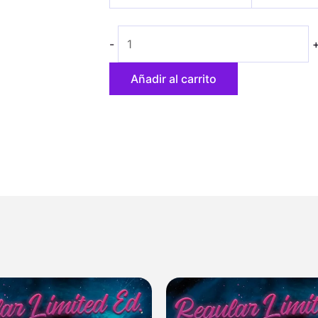
Waui
31,20 €
cantidad
hasta
-
52,00 €
Añadir al carrito