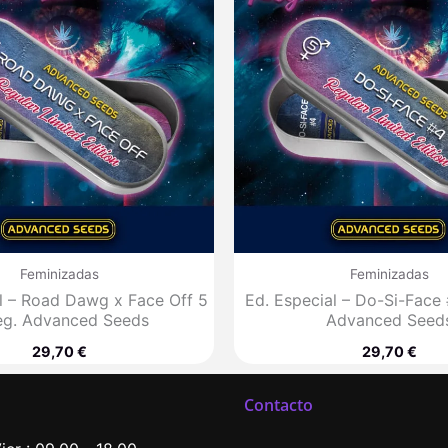
Feminizadas
Feminizadas
l – Road Dawg x Face Off 5
Ed. Especial – Do-Si-Face 
reg. Advanced Seeds
Advanced Seed
29,70
€
29,70
€
Contacto