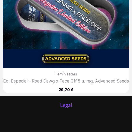
Feminizadas
Ed. Especial – Road Dawg x Face Off 5 u. reg. Advanced Seeds
29,70
€
Legal