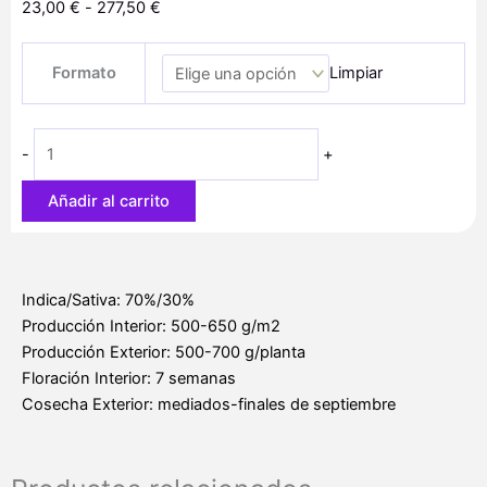
Rango
23,00
€
-
277,50
€
de
Green
precios:
Formato
Limpiar
Poison
desde
Sweet
23,00 €
Seeds
hasta
-
+
cantidad
277,50 €
Añadir al carrito
Indica/Sativa: 70%/30%
Producción Interior: 500-650 g/m2
Producción Exterior: 500-700 g/planta
Floración Interior: 7 semanas
Cosecha Exterior: mediados-finales de septiembre