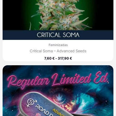
Feminizadas
Critical Soma – Advanced Seeds
7,60
€
-
317,90
€