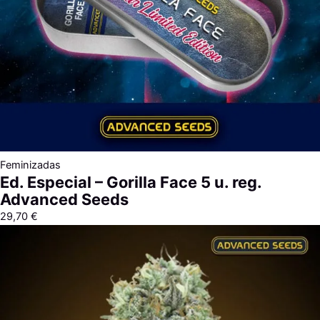
Feminizadas
Ed. Especial – Gorilla Face 5 u. reg.
Advanced Seeds
29,70
€
Rango
de
precios:
desde
9,00 €
hasta