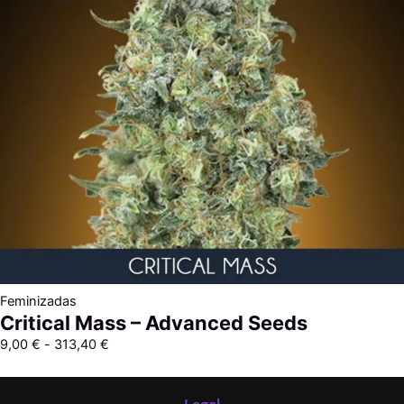
313,40 €
Feminizadas
Critical Mass – Advanced Seeds
9,00
€
-
313,40
€