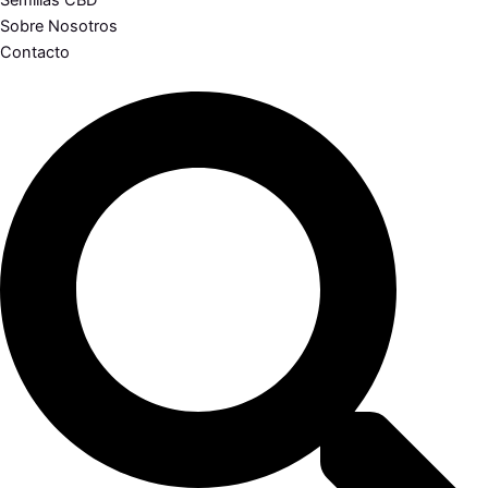
Semillas CBD
Sobre Nosotros
Contacto
Search