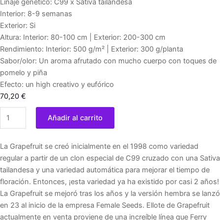
Linaje genético: C99 x Sativa tailandesa
Interior: 8-9 semanas
Exterior: Si
Altura: Interior: 80-100 cm | Exterior: 200-300 cm
Rendimiento: Interior: 500 g/m² | Exterior: 300 g/planta
Sabor/olor: Un aroma afrutado con mucho cuerpo con toques de
pomelo y piña
Efecto: un high creativo y eufórico
70,20
€
Grapefruit
Añadir al carrito
10
u.
La Grapefruit se creó inicialmente en el 1998 como variedad
fem.
regular a partir de un clon especial de C99 cruzado con una Sativa
Female
tailandesa y una variedad automática para mejorar el tiempo de
Seeds
floración. Entonces, ¡esta variedad ya ha existido por casi 2 años!
cantidad
La Grapefruit se mejoró tras los años y la versión hembra se lanzó
en 23 al inicio de la empresa Female Seeds. Ellote de Grapefruit
actualmente en venta proviene de una increíble línea que Ferry