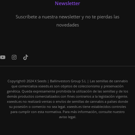
Newsletter
Suscríbete a nuestra newsletter y no te pierdas las
novedades
Y
I
T
o
n
i
u
s
k
t
t
t
u
a
o
Copyright© 2024 X Seeds | Ballinvestors Group S.L | Las semillas de cannabis
b
g
k
que comercializa xseeds.es son objetos de coleccionismo y preservación
e
r
genética. Queda expresamente prohibida la utilización de las semillas y de los
a
demás productos comercializados con fines contrarios a la legislación vigente.
m
xseeds.es no realizará ventas o envíos de semillas de cannabis a países donde
su posesión o comercio no sea legal. xseeds.es tiene establecidos controles
para cumplir con esta normativa. Para más información, consulte nuestro
aviso legal.